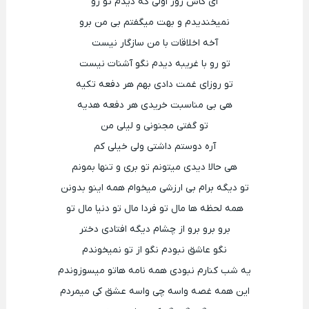
ای کاش روز اولی که دیدم تو رو
نمیخندیدم و بهت میگفتم بی من برو
آخه اخلاقات با من سازگار نیست
تو رو با غریبه دیدم نگو آشنات نیست
تو روزای غمت دادی بهم هر دفعه تکیه
هی بی مناسبت خریدی هر دفعه هدیه
تو گفتی مجنونی و لیلی من
آره دوستم داشتی ولی خیلی کم
هی حالا دیدی میتونم تو بری و تنها بمونم
تو دیگه برام بی ارزشی میخوام همه اینو بدونن
همه لحظه ها مال تو فردا مال تو دنیا مال تو
برو برو برو از چشام دیگه افتادی دختر
نگو عاشق نبودم نگو از تو نمیخوندم
یه شب کنارم نبودی همه نامه هاتو میسوزوندم
این همه غصه واسه چی واسه عشق کی میمردم