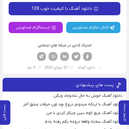
دانلود آهنگ با کیفیت خوب 128
کانال تلگرام صداورس
اینستاگرام صداورس
اشتراک گذاری در شبکه های اجتماعی
فیسوک
تویتر
لینکدین
واتساپ
تلگرام
دانلود آهنگ
23 جولای 2025
0 نظر
پست های پیشنهادی
دانلود آهنگ خوش به حال شادوماد ویگن
دانلود آهنگ با اینکه میدونم دروغ بود اون حرفات عشق آخر
پست بعدی
پست قبلی
دانلود آهنگ غرق لاوم ببین چیکار کردی با من
دانلود آهنگ سخته واقعا دروغه بگم رفته یادم