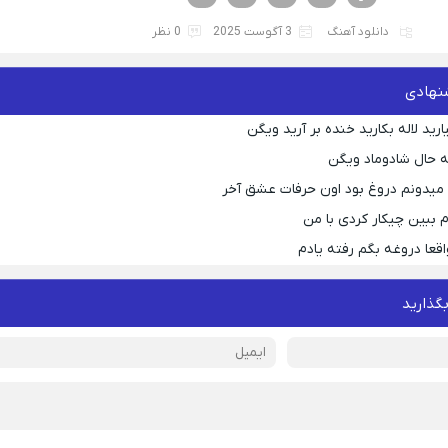
دانلود آهنگ
3 آگوست 2025
0 نظر
نهادی
رید لاله بکارید خنده بر آرید ویگن
 حال شادوماد ویگن
ه میدونم دروغ بود اون حرفات عشق آخر
م ببین چیکار کردی با من
قعا دروغه بگم رفته یادم
بگذارید