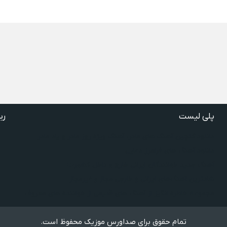
پلی لیست
ری
دانلود گلچین آهنگ‌ های مادر، آهنگ ویژه روز مادر و یاد مادر
دانلود آهنگ های فرامرز دعایی
آهنگ جدید خوانندگان ایرانی خارج و داخل کشور❤️
شادترین آهنگ‌های ایرانی و خارجی مجاز و غیرمجاز
مجموعه خاطره انگیز از آهنگ های قدیمی از خواننده های معروف
تمام حقوق برای صداورس موزیک محفوظ است.