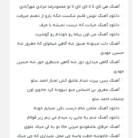
آهنگ هی لای لا لا لای لای لا لو محمودرضا مرادی مهرآبادی
دانلود آهنگ تهش قلبم شکست مگه یارو از ذهنم میرفت
دانلود آهنگ خیانت که درست نمیشه با حرف
دانلود آهنگ من اون پیاما رو خوندم رو گوشیت
آهنگ دلت میتونه صبور شه گاهی میخوای که مغرور شه
حسین مهدی
آهنگ گاهی میذاری دور شه گاهی منتظری جور شه حسین
مهدی
آهنگ ببین پیرت شدم عاشق کش لجباز احمد سلو
آهنگ مغرور بی احساس منو دیوونه کرد جادوی اون
چشمات احمد سلو
دانلود آهنگ مامان شام درست نکن نمیایم خونه
دانلود آهنگ منم یه جایی رد میدم می زنم زیر قولام
آهنگ حرفای عاشقونتو میزنی حالا تو به کی میلاد علوی
آهنگ خاموشه خطت واسه چی محل نمیذاری که چی میلاد