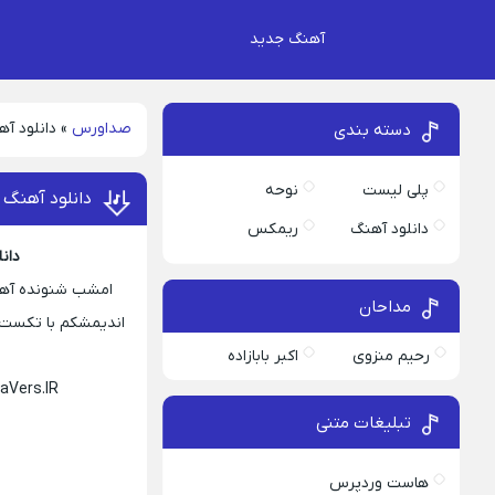
آهنگ جدید
صداورس
»
دانلود آ
دسته بندی
پلی لیست
نوحه
دانلود آهنگ 
دانلود آهنگ
ریمکس
دان
امشب شنونده آهنگ
مداحان
رحیم منزوی
اکبر بابازاده
aVers.IR
تبلیغات متنی
هاست وردپرس