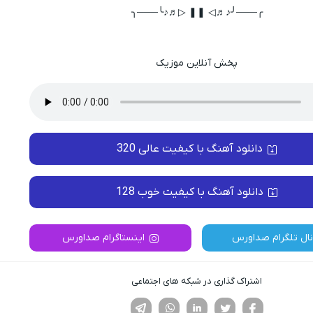
╭───╯♪♬◁ ❚❚ ▷♬♪╰───╮
پخش آنلاین موزیک
دانلود آهنگ با کیفیت عالی 320
دانلود آهنگ با کیفیت خوب 128
نال تلگرام صداورس
اینستاگرام صداورس
اشتراک گذاری در شبکه های اجتماعی
فیسوک
تویتر
لینکدین
واتساپ
تلگرام