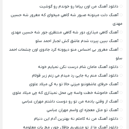
دانلود آهنگ من اون پیاما رو خوندم رو گوشیت
آهنگ دلت میتونه صبور شه گاهی میخوای که مغرور شه حسین
مهدی
آهنگ گاهی میذاری دور شه گاهی منتظری جور شه حسین مهدی
آهنگ ببین پیرت شدم عاشق کش لجباز احمد سلو
آهنگ مغرور بی احساس منو دیوونه کرد جادوی اون چشمات احمد
سلو
دانلود آهنگ مامان شام درست نکن نمیایم خونه
دانلود آهنگ منم یه جایی رد میدم می زنم زیر قولام
آهنگ حرفای عاشقونتو میزنی حالا تو به کی میلاد علوی
آهنگ خاموشه خطت واسه چی محل نمیذاری که چی میلاد علوی
آهنگ از وقتی یادمه من تو رو دوست داشتم مهران عباسی
آهنگ تو مثل معجزه ای واسم مهران عباسی
دانلود آهنگ من نه کاملم نه بهترین آدم این دنیام
دانلود آهنگ ما از تو متنفریم چاقال چون مچ پات معلومه