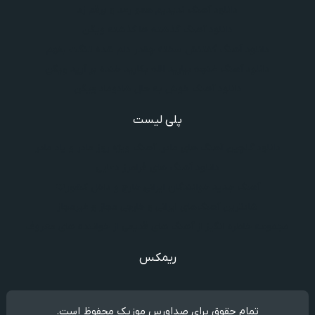
دانلود آهنگ ندیدیم همو رعد و برقم زد
دانلود آهنگ گذشته ها گذشته ویگن
دانلود آهنگ گفتنش سخته چقدر دلم شده تنگت بفهم
دانلود آهنگ غنچه بیارید لاله بکارید خنده بر آرید ویگن
دانلود آهنگ خوش به حال شادوماد ویگن
پلی لیست
دانلود گلچین آهنگ‌ های مادر، آهنگ ویژه روز مادر و یاد مادر
دانلود آهنگ های فرامرز دعایی
آهنگ جدید خوانندگان ایرانی خارج و داخل کشور❤️
شادترین آهنگ‌های ایرانی و خارجی مجاز و غیرمجاز
مجموعه خاطره انگیز از آهنگ های قدیمی از خواننده های معروف
ریمکس
تمام حقوق برای صداورس موزیک محفوظ است.