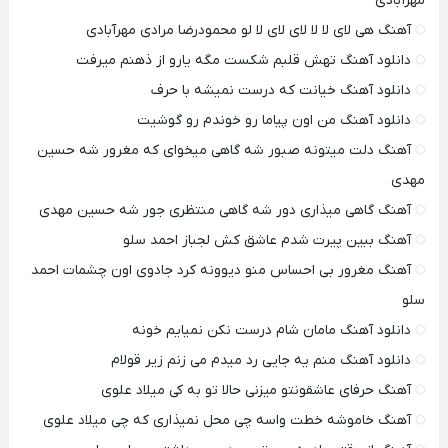
مهرآبادی
آهنگ هی لای لا لا لای لای لا لو محمودرضا مرادی مهرآبادی
دانلود آهنگ تهش قلبم شکست مگه یارو از ذهنم میرفت
دانلود آهنگ خیانت که درست نمیشه با حرف
دانلود آهنگ من اون پیاما رو خوندم رو گوشیت
آهنگ دلت میتونه صبور شه گاهی میخوای که مغرور شه حسین
مهدی
آهنگ گاهی میذاری دور شه گاهی منتظری جور شه حسین مهدی
آهنگ ببین پیرت شدم عاشق کش لجباز احمد سلو
آهنگ مغرور بی احساس منو دیوونه کرد جادوی اون چشمات احمد
سلو
دانلود آهنگ مامان شام درست نکن نمیایم خونه
دانلود آهنگ منم یه جایی رد میدم می زنم زیر قولام
آهنگ حرفای عاشقونتو میزنی حالا تو به کی میلاد علوی
آهنگ خاموشه خطت واسه چی محل نمیذاری که چی میلاد علوی