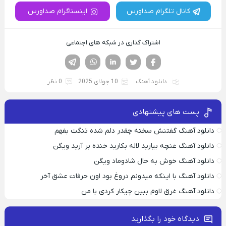
کانال تلگرام صداورس
اینستاگرام صداورس
اشتراک گذاری در شبکه های اجتماعی
فیسوک
تویتر
لینکدین
واتساپ
تلگرام
دانلود آهنگ
10 جولای 2025
0 نظر
پست های پیشنهادی
دانلود آهنگ گفتنش سخته چقدر دلم شده تنگت بفهم
دانلود آهنگ غنچه بیارید لاله بکارید خنده بر آرید ویگن
دانلود آهنگ خوش به حال شادوماد ویگن
دانلود آهنگ با اینکه میدونم دروغ بود اون حرفات عشق آخر
دانلود آهنگ غرق لاوم ببین چیکار کردی با من
دیدگاه خود را بگذارید