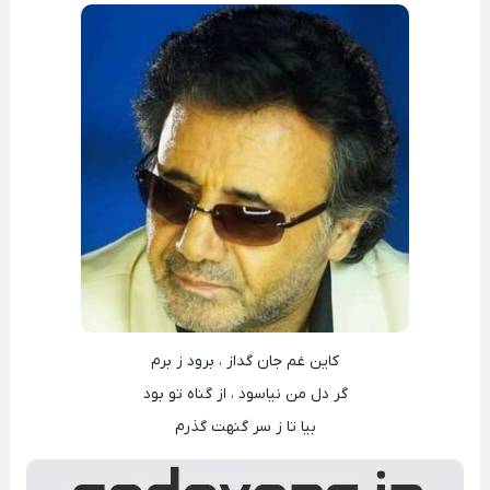
کاین غم جان گداز ، برود ز برم
گر دل من نیاسود ، از گناه تو بود
بیا تا ز سر گنهت گذرم