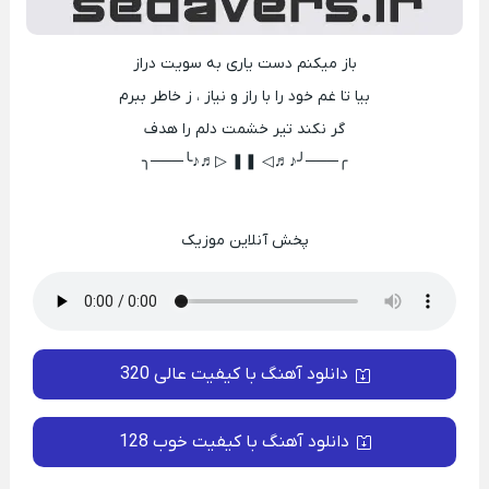
باز میکنم دست یاری به سویت دراز
بیا تا غم خود را با راز و نیاز ، ز خاطر ببرم
گر نکند تیر خشمت دلم را هدف
╭───╯♪♬◁ ❚❚ ▷♬♪╰───╮
پخش آنلاین موزیک
دانلود آهنگ با کیفیت عالی 320
دانلود آهنگ با کیفیت خوب 128