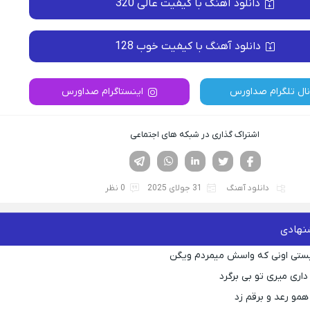
دانلود آهنگ با کیفیت عالی 320
دانلود آهنگ با کیفیت خوب 128
نال تلگرام صداورس
اینستاگرام صداورس
اشتراک گذاری در شبکه های اجتماعی
فیسوک
تویتر
لینکدین
واتساپ
تلگرام
دانلود آهنگ
31 جولای 2025
0 نظر
نهادی
یستی اونی که واسش میمردم ویگن
اری میری تو بی برگرد
همو رعد و برقم زد