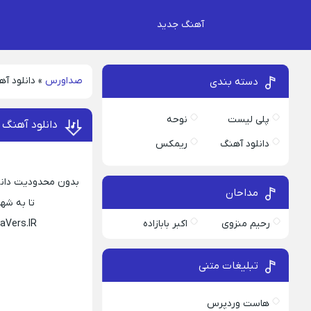
آهنگ جدید
صداورس
»
دانلود آه
دسته بندی
پلی لیست
نوحه
دانلود آهنگ ا
دانلود آهنگ
ریمکس
بدون محدودیت دانلود
مداحان
تا به شهر تو 
رحیم منزوی
اکبر بابازاده
aVers.IR
تبلیغات متنی
هاست وردپرس