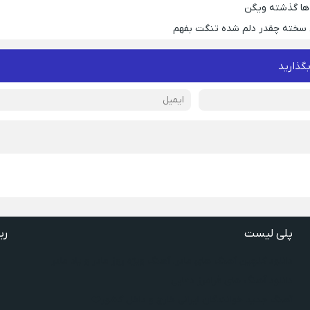
ها گذشته ویگن
 سخته چقدر دلم شده تنگت بفهم
بگذارید
پلی لیست
ری
دانلود گلچین آهنگ‌ های مادر، آهنگ ویژه روز مادر و یاد مادر
دانلود آهنگ های فرامرز دعایی
آهنگ جدید خوانندگان ایرانی خارج و داخل کشور❤️