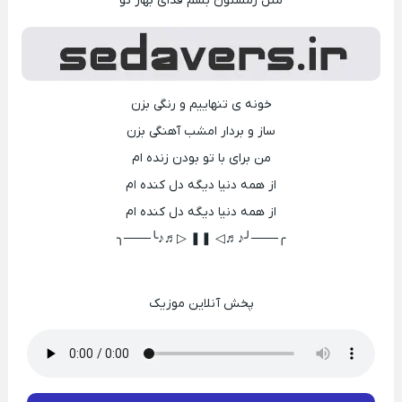
مثل زمستون بشم فدای بهار تو
خونه ی تنهاییم و رنگی بزن
ساز و بردار امشب آهنگی بزن
من برای با تو بودن زنده ام
از همه دنیا دیگه دل کنده ام
از همه دنیا دیگه دل کنده ام
╭───╯♪♬◁ ❚❚ ▷♬♪╰───╮
پخش آنلاین موزیک