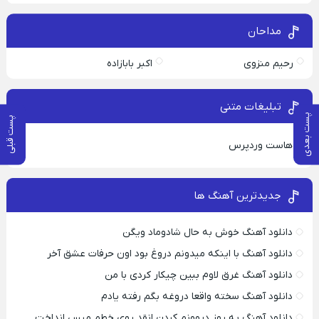
مداحان
رحیم منزوی
اکبر بابازاده
تبلیغات متنی
پست بعدی
پست قبلی
هاست وردپرس
جدیدترین آهنگ ها
دانلود آهنگ خوش به حال شادوماد ویگن
دانلود آهنگ با اینکه میدونم دروغ بود اون حرفات عشق آخر
دانلود آهنگ غرق لاوم ببین چیکار کردی با من
دانلود آهنگ سخته واقعا دروغه بگم رفته یادم
دانلود آهنگ یه روز دیوونم کردن انقد روی خطم میس انداخت