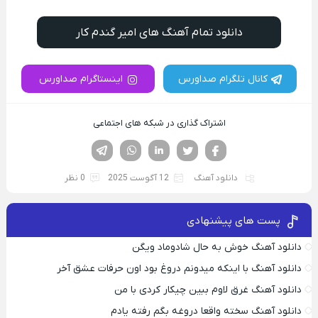
دانلود تمام آهنگ های امیر گندم کار
کانال تلگرام صداورس
اینستاگرام صداورس
اشتراک گذاری در شبکه های اجتماعی
فیسوک
تویتر
لینکدین
واتساپ
تلگرام
دانلود آهنگ
12 آگوست 2025
0 نظر
پست های پیشنهادی
دانلود آهنگ خوش به حال شادوماد ویگن
دانلود آهنگ با اینکه میدونم دروغ بود اون حرفات عشق آخر
دانلود آهنگ غرق لاوم ببین چیکار کردی با من
دانلود آهنگ سخته واقعا دروغه بگم رفته یادم