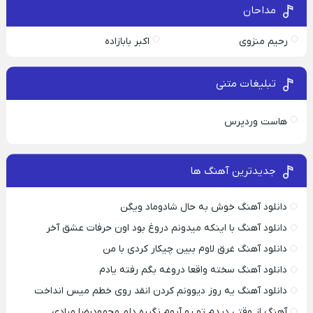
مداحان
رحیم منزوی
اکبر بابازاده
تبلیغات متنی
هاست وردپرس
جدیدترین آهنگ ها
دانلود آهنگ خوش به حال شادوماد ویگن
دانلود آهنگ با اینکه میدونم دروغ بود اون حرفات عشق آخر
دانلود آهنگ غرق لاوم ببین چیکار کردی با من
دانلود آهنگ سخته واقعا دروغه بگم رفته یادم
دانلود آهنگ یه روز دیوونم کردن انقد روی خطم میس انداخت
آهنگ از وقتی دیدم تو رو آروم نگیره دلم محمودرضا مرادی