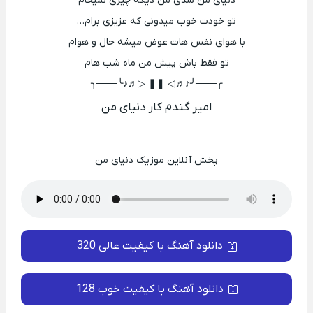
دنیای من شدی من دیگه چیزی نمیخام
تو خودت خوب میدونی که عزیزی برام…
با هوای نفس هات عوض میشه حال و هوام
تو فقط باش پیش من ماه شب هام
╭───╯♪♬◁ ❚❚ ▷♬♪╰───╮
امیر گندم کار دنیای من
پخش آنلاین موزیک دنیای من
دانلود آهنگ با کیفیت عالی 320
دانلود آهنگ با کیفیت خوب 128