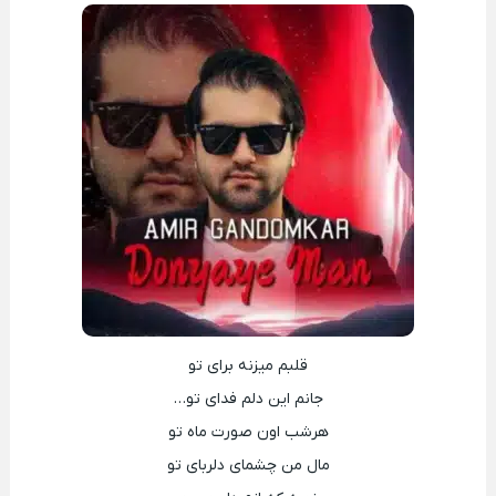
قلبم میزنه برای تو
جانم این دلم فدای تو…
هرشب اون صورت ماه تو
مال من چشمای دلربای تو