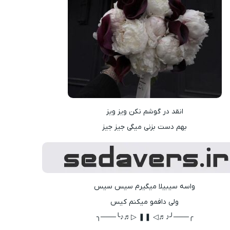
انقد در گوشم نکن ویز ویز
بهم دست بزنی میگی جیز جیز
واسه سیبیلا میگیرم سیس سیس
ولی دافمو میکنم کیس
╭───╯♪♬◁ ❚❚ ▷♬♪╰───╮