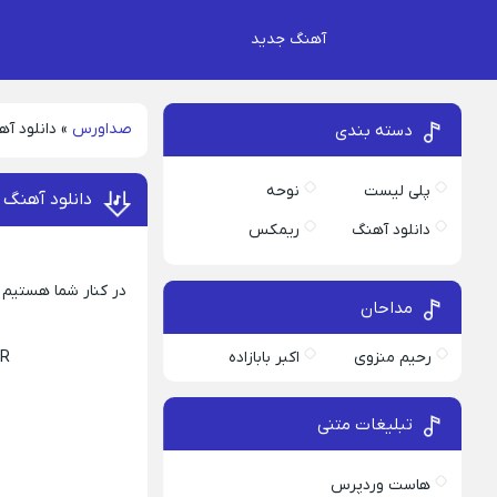
آهنگ جدید
صداورس
»
دانلود آه
دسته بندی
پلی لیست
نوحه
دانلود آهنگ 
دانلود آهنگ
ریمکس
در کنار شما هستیم ب
مداحان
رحیم منزوی
اکبر بابازاده
IR
تبلیغات متنی
هاست وردپرس