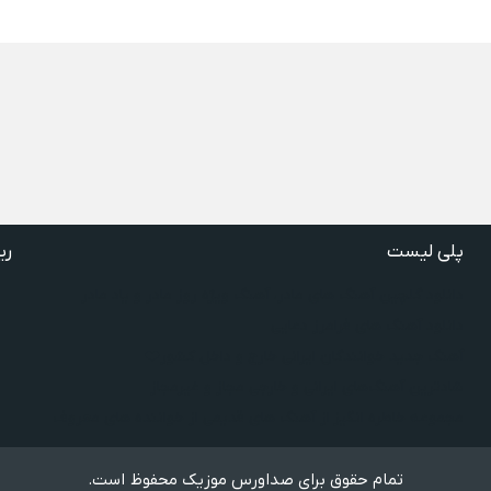
پلی لیست
ری
دانلود گلچین آهنگ‌ های مادر، آهنگ ویژه روز مادر و یاد مادر
دانلود آهنگ های فرامرز دعایی
آهنگ جدید خوانندگان ایرانی خارج و داخل کشور❤️
شادترین آهنگ‌های ایرانی و خارجی مجاز و غیرمجاز
مجموعه خاطره انگیز از آهنگ های قدیمی از خواننده های معروف
تمام حقوق برای صداورس موزیک محفوظ است.