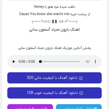
دافت میده مزه هلو با Honey
از پیشت میره Cause You know she wants me
╭───╯♪♬◁ ❚❚ ▷♬♪╰───╮
اهنگ بارون نمیاد آسمون سانی
پخش آنلاین موزیک اهنگ بارون نمیاد آسمون سانی
دانلود آهنگ با کیفیت عالی 320
دانلود آهنگ با کیفیت خوب 128
کانال تلگرام صداورس
اینستاگرام صداورس