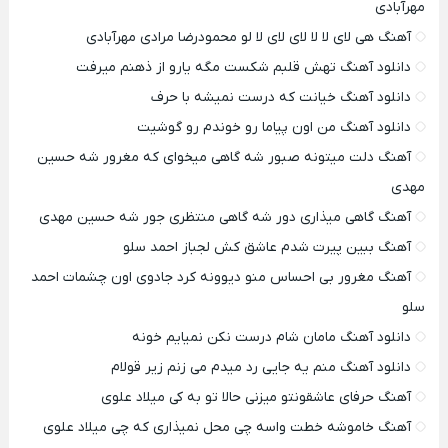
مهرآبادی
آهنگ هی لای لا لا لای لای لا لو محمودرضا مرادی مهرآبادی
دانلود آهنگ تهش قلبم شکست مگه یارو از ذهنم میرفت
دانلود آهنگ خیانت که درست نمیشه با حرف
دانلود آهنگ من اون پیاما رو خوندم رو گوشیت
آهنگ دلت میتونه صبور شه گاهی میخوای که مغرور شه حسین
مهدی
آهنگ گاهی میذاری دور شه گاهی منتظری جور شه حسین مهدی
آهنگ ببین پیرت شدم عاشق کش لجباز احمد سلو
آهنگ مغرور بی احساس منو دیوونه کرد جادوی اون چشمات احمد
سلو
دانلود آهنگ مامان شام درست نکن نمیایم خونه
دانلود آهنگ منم یه جایی رد میدم می زنم زیر قولام
آهنگ حرفای عاشقونتو میزنی حالا تو به کی میلاد علوی
آهنگ خاموشه خطت واسه چی محل نمیذاری که چی میلاد علوی