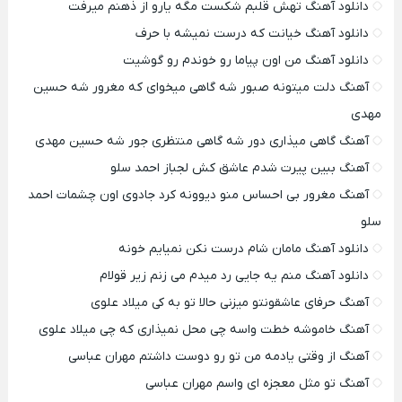
دانلود آهنگ تهش قلبم شکست مگه یارو از ذهنم میرفت
دانلود آهنگ خیانت که درست نمیشه با حرف
دانلود آهنگ من اون پیاما رو خوندم رو گوشیت
آهنگ دلت میتونه صبور شه گاهی میخوای که مغرور شه حسین
مهدی
آهنگ گاهی میذاری دور شه گاهی منتظری جور شه حسین مهدی
آهنگ ببین پیرت شدم عاشق کش لجباز احمد سلو
آهنگ مغرور بی احساس منو دیوونه کرد جادوی اون چشمات احمد
سلو
دانلود آهنگ مامان شام درست نکن نمیایم خونه
دانلود آهنگ منم یه جایی رد میدم می زنم زیر قولام
آهنگ حرفای عاشقونتو میزنی حالا تو به کی میلاد علوی
آهنگ خاموشه خطت واسه چی محل نمیذاری که چی میلاد علوی
آهنگ از وقتی یادمه من تو رو دوست داشتم مهران عباسی
آهنگ تو مثل معجزه ای واسم مهران عباسی