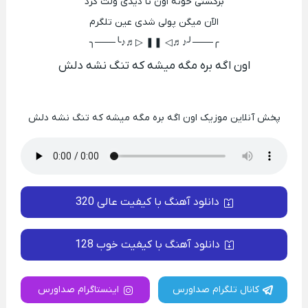
برگشتی خونه اون تا دیدی ولت کرد
الآن میگن پولی شدی عین تلگرم
╭───╯♪♬◁ ❚❚ ▷♬♪╰───╮
اون اگه بره مگه میشه که تنگ نشه دلش
پخش آنلاین موزیک اون اگه بره مگه میشه که تنگ نشه دلش
دانلود آهنگ با کیفیت عالی 320
دانلود آهنگ با کیفیت خوب 128
کانال تلگرام صداورس
اینستاگرام صداورس