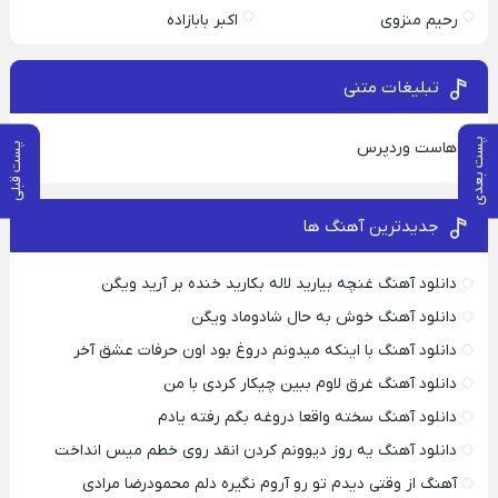
رحیم منزوی
اکبر بابازاده
تبلیغات متنی
پست بعدی
هاست وردپرس
پست قبلی
جدیدترین آهنگ ها
دانلود آهنگ غنچه بیارید لاله بکارید خنده بر آرید ویگن
دانلود آهنگ خوش به حال شادوماد ویگن
دانلود آهنگ با اینکه میدونم دروغ بود اون حرفات عشق آخر
دانلود آهنگ غرق لاوم ببین چیکار کردی با من
دانلود آهنگ سخته واقعا دروغه بگم رفته یادم
دانلود آهنگ یه روز دیوونم کردن انقد روی خطم میس انداخت
آهنگ از وقتی دیدم تو رو آروم نگیره دلم محمودرضا مرادی