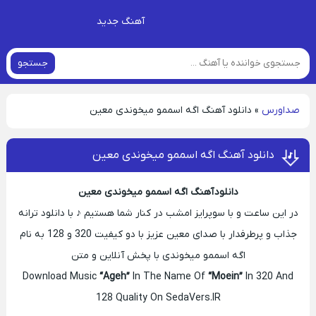
آهنگ جدید
جستجو
صداورس
»
دانلود آهنگ اگه اسممو میخوندی معین
دانلود آهنگ اگه اسممو میخوندی معین
دانلود آهنگ اگه اسممو میخوندی معین
در این ساعت و با سوپرایز امشب در کنار شما هستیم ♪ با دانلود ترانه
جذاب و پرطرفدار با صدای معین عزیز با دو کیفیت 320 و 128 به نام
اگه اسممو میخوندی با پخش آنلاین و متن
Download Music
“Ageh”
In The Name Of
“Moein”
In 320 And
128 Quality On SedaVers.IR