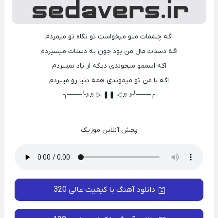
اگه چشمات منو میخواست تو نگاه تو میمردم
اگه دستات مال من بود جون به دستات میسپردم
اگه اسممو میخوندی دیگه از یاد نمیبردم
اگه با من تو میموندی همه دنیا رو میبردم
╭───╯♪♬◁ ❚❚ ▷♬♪╰───╮
پخش آنلاین موزیک
دانلود آهنگ با کیفیت عالی 320