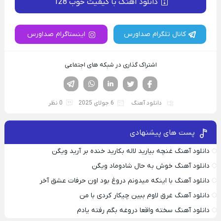
دانلود آهنگ با کیفیت خوب 128
کانال تلگرام صداورس
اینستاگرام صداورس
اشتراک گذاری در شبکه های اجتماعی
فیسوک
تویتر
لینکدین
واتساپ
تلگرام
دانلود آهنگ
6 جولای 2025
0 نظر
پست های پیشنهادی
دانلود آهنگ غنچه بیارید لاله بکارید خنده بر آرید ویگن
دانلود آهنگ خوش به حال شادوماد ویگن
دانلود آهنگ با اینکه میدونم دروغ بود اون حرفات عشق آخر
دانلود آهنگ غرق لاوم ببین چیکار کردی با من
دانلود آهنگ سخته واقعا دروغه بگم رفته یادم