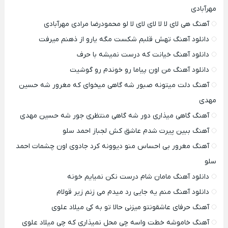
مهرآبادی
آهنگ هی لای لا لا لای لای لا لو محمودرضا مرادی مهرآبادی
دانلود آهنگ تهش قلبم شکست مگه یارو از ذهنم میرفت
دانلود آهنگ خیانت که درست نمیشه با حرف
دانلود آهنگ من اون پیاما رو خوندم رو گوشیت
آهنگ دلت میتونه صبور شه گاهی میخوای که مغرور شه حسین
مهدی
آهنگ گاهی میذاری دور شه گاهی منتظری جور شه حسین مهدی
آهنگ ببین پیرت شدم عاشق کش لجباز احمد سلو
آهنگ مغرور بی احساس منو دیوونه کرد جادوی اون چشمات احمد
سلو
دانلود آهنگ مامان شام درست نکن نمیایم خونه
دانلود آهنگ منم یه جایی رد میدم می زنم زیر قولام
آهنگ حرفای عاشقونتو میزنی حالا تو به کی میلاد علوی
آهنگ خاموشه خطت واسه چی محل نمیذاری که چی میلاد علوی