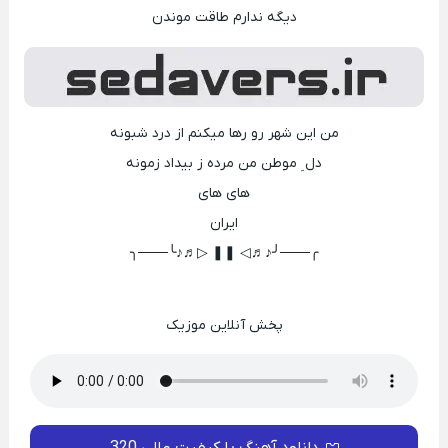
دیگه ندارم طاقت موندن
من این شهر رو رها میکنم از درد شبونه
دل ِ موطن من مرده ز بیداد زمونه
های های
ایران
╭───╯♪♬◁ ❚❚ ▷♬♪╰───╮
پخش آنلاین موزیک