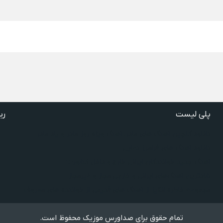
پلی لیست
ری
دانلود گلچین آهنگ‌ های مادر، آهنگ ویژه روز مادر و یاد مادر
دانلود آهنگ های فرامرز دعایی
آهنگ جدید خوانندگان ایرانی خارج و داخل کشور❤️
شادترین آهنگ‌های ایرانی و خارجی مجاز و غیرمجاز
مجموعه خاطره انگیز از آهنگ های قدیمی از خواننده های معروف
تمام حقوق برای صداورس موزیک محفوظ است.