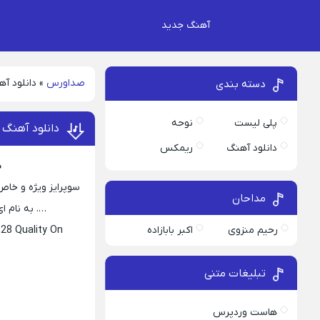
آهنگ جدید
صداورس
»
دانلود آ
دسته بندی
پلی لیست
نوحه
دانلود آهنگ 
دانلود آهنگ
ریمکس
د
سوپرایز ویژه و خاص
مداحان
…. به نام ای آنک
رحیم منزوی
اکبر بابازاده
28 Quality On
تبلیغات متنی
هاست وردپرس