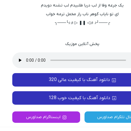
یک جرعه وفا از لب دریا طلبیدم لب تشنه دویدم
ای تو نایاب گوهر ناب راز مخمل ترمه خواب
╭───╯♪♬◁ ❚❚ ▷♬♪╰───╮
پخش آنلاین موزیک
دانلود آهنگ با کیفیت عالی 320
دانلود آهنگ با کیفیت خوب 128
نال تلگرام صداورس
اینستاگرام صداورس