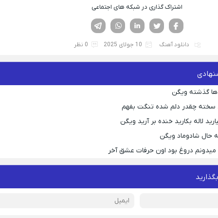
اشتراک گذاری در شبکه های اجتماعی
فیسوک
تویتر
لینکدین
واتساپ
تلگرام
دانلود آهنگ
10 جولای 2025
0 نظر
نهادی
ها گذشته ویگن
 سخته چقدر دلم شده تنگت بفهم
رید لاله بکارید خنده بر آرید ویگن
 حال شادوماد ویگن
ه میدونم دروغ بود اون حرفات عشق آخر
بگذارید