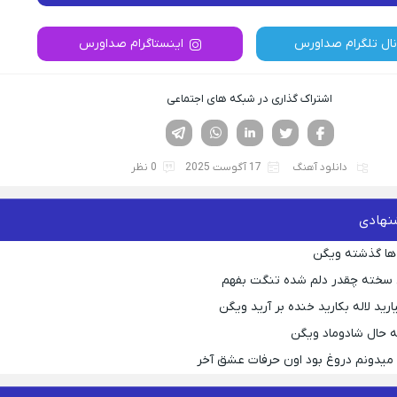
نال تلگرام صداورس
اینستاگرام صداورس
اشتراک گذاری در شبکه های اجتماعی
فیسوک
تویتر
لینکدین
واتساپ
تلگرام
دانلود آهنگ
17 آگوست 2025
0 نظر
نهادی
ها گذشته ویگن
 سخته چقدر دلم شده تنگت بفهم
رید لاله بکارید خنده بر آرید ویگن
 حال شادوماد ویگن
ه میدونم دروغ بود اون حرفات عشق آخر