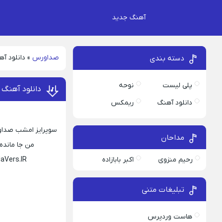
آهنگ جدید
صداورس
»
دانلود آه
دسته بندی
پلی لیست
نوحه
دانلود آهنگ ا
دانلود آهنگ
ریمکس
سوپرایز امشب صداورس
مداحان
من جا مانده 
رحیم منزوی
اکبر بابازاده
aVers.IR
تبلیغات متنی
هاست وردپرس