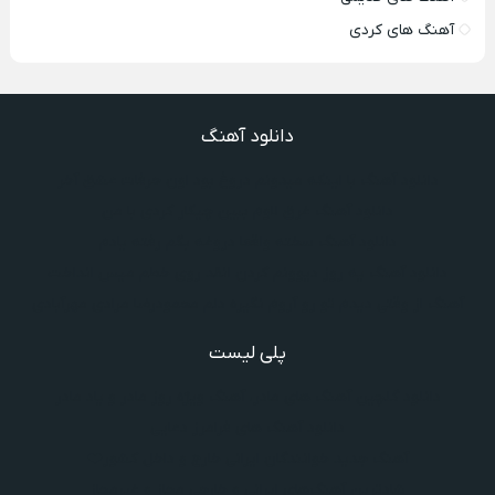
آهنگ های کردی
دانلود آهنگ
دانلود آهنگ با اینکه میدونم دروغ بود اون حرفات عشق آخر
دانلود آهنگ غرق لاوم ببین چیکار کردی با من
دانلود آهنگ سخته واقعا دروغه بگم رفته یادم
دانلود آهنگ یه روز دیوونم کردن انقد روی خطم میس انداخت
آهنگ از وقتی دیدم تو رو آروم نگیره دلم محمودرضا مرادی مهرآبادی
پلی لیست
دانلود گلچین آهنگ‌ های مادر، آهنگ ویژه روز مادر و یاد مادر
دانلود آهنگ های فرامرز دعایی
آهنگ جدید خوانندگان ایرانی خارج و داخل کشور❤️
شادترین آهنگ‌های ایرانی و خارجی مجاز و غیرمجاز