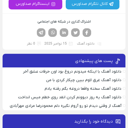
کانال تلگرام صداورس
اینستاگرام صداورس
اشتراک گذاری در شبکه های اجتماعی
فیسوک
تویتر
لینکدین
واتساپ
تلگرام
دانلود آهنگ
15 نوامبر 2025
0 نظر
پست های پیشنهادی
دانلود آهنگ با اینکه میدونم دروغ بود اون حرفات عشق آخر
دانلود آهنگ غرق لاوم ببین چیکار کردی با من
دانلود آهنگ سخته واقعا دروغه بگم رفته یادم
دانلود آهنگ یه روز دیوونم کردن انقد روی خطم میس انداخت
آهنگ از وقتی دیدم تو رو آروم نگیره دلم محمودرضا مرادی مهرآبادی
دیدگاه خود را بگذارید