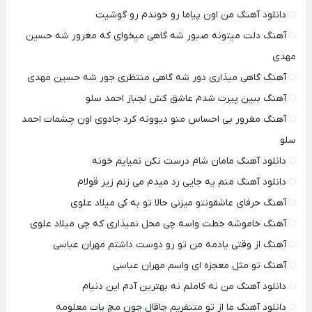
دانلود آهنگ من اون پیاما رو خوندم رو گوشیت
آهنگ دلت میتونه صبور شه گاهی میخوای که مغرور شه حسین
مهدی
آهنگ گاهی میذاری دور شه گاهی منتظری جور شه حسین مهدی
آهنگ ببین پیرت شدم عاشق کش لجباز احمد سلو
آهنگ مغرور بی احساس منو دیوونه کرد جادوی اون چشمات احمد
سلو
دانلود آهنگ مامان شام درست نکن نمیایم خونه
دانلود آهنگ منم یه جایی رد میدم می زنم زیر قولام
آهنگ حرفای عاشقونتو میزنی حالا تو به کی میلاد علوی
آهنگ خاموشه خطت واسه چی محل نمیذاری که چی میلاد علوی
آهنگ از وقتی یادمه من تو رو دوست داشتم مهران عباسی
آهنگ تو مثل معجزه ای واسم مهران عباسی
دانلود آهنگ من نه کاملم نه بهترین آدم این دنیام
دانلود آهنگ ما از تو متنفریم چاقال چون مچ پات معلومه