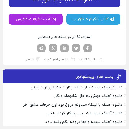
دانلود آهنگ با کیفیت خوب 128
کانال تلگرام صداورس
اینستاگرام صداورس
اشتراک گذاری در شبکه های اجتماعی
فیسوک
تویتر
لینکدین
واتساپ
تلگرام
دانلود آهنگ
11 سپتامبر 2025
0 نظر
پست های پیشنهادی
دانلود آهنگ غنچه بیارید لاله بکارید خنده بر آرید ویگن
دانلود آهنگ خوش به حال شادوماد ویگن
دانلود آهنگ با اینکه میدونم دروغ بود اون حرفات عشق آخر
دانلود آهنگ غرق لاوم ببین چیکار کردی با من
دانلود آهنگ سخته واقعا دروغه بگم رفته یادم