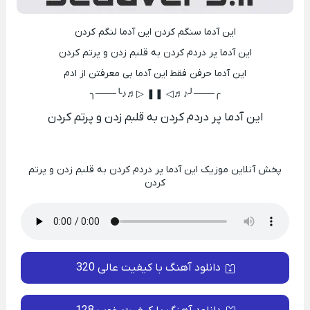
اﻳﻦ آدﻣﺎ ﺳﻨﮕﻢ ﻛﺮدن اﻳﻦ آدﻣﺎ ﻟﻨﮕﻢ ﻛﺮدن
اﻳﻦ آدﻣﺎ ﭘﺮ دردم ﻛﺮدن ﺑﻪ ﻗﻠﺒﻢ زدن و ﭘﺮﺗﻢ ﻛﺮدن
اﻳﻦ آدﻣﺎ ﺣﺮﻓﻦ ﻓﻘﻄ اﻳﻦ آدﻣﺎ ﺑﻰ ﻣﻌﺮﻓﺘﻦ از ادم
╭───╯♪♬◁ ❚❚ ▷♬♪╰───╮
اﻳﻦ آدﻣﺎ ﭘﺮ دردم ﻛﺮدن ﺑﻪ ﻗﻠﺒﻢ زدن و ﭘﺮﺗﻢ ﻛﺮدن
پخش آنلاین موزیک اﻳﻦ آدﻣﺎ ﭘﺮ دردم ﻛﺮدن ﺑﻪ ﻗﻠﺒﻢ زدن و ﭘﺮﺗﻢ
ﻛﺮدن
دانلود آهنگ با کیفیت عالی 320