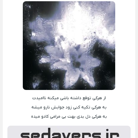
از ﻫﺮﻛﻰ ﺗﻮﻗﻊ داﺷﺘﻪ ﺑﺎﺷﻰ ﻣﻴﻜﻨﻪ ﻧﺎاﻣﻴﺪت
ﺑﻪ ﻫﺮﻛﻰ ﺗﻜﻴﻪ ﻛﻨﻰ زود ﺟﻮاﺑﺶ ﻧﺎرو ﻣﻴﺸﻪ
ﺑﻪ ﻫﺮﻛﻰ دل ﺑﺪی ﺑﻬﺖ ﺑﻰ ﻣﺮاﻣﻰ ﻛﺎدو ﻣﻴﺪه