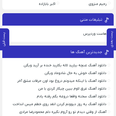
رحیم منزوی
اکبر بابازاده
تبلیغات متنی
پست بعدی
هاست وردپرس
پست قبلی
جدیدترین آهنگ ها
دانلود آهنگ غنچه بیارید لاله بکارید خنده بر آرید ویگن
دانلود آهنگ خوش به حال شادوماد ویگن
دانلود آهنگ با اینکه میدونم دروغ بود اون حرفات عشق آخر
دانلود آهنگ غرق لاوم ببین چیکار کردی با من
دانلود آهنگ سخته واقعا دروغه بگم رفته یادم
دانلود آهنگ یه روز دیوونم کردن انقد روی خطم میس انداخت
آهنگ از وقتی دیدم تو رو آروم نگیره دلم محمودرضا مرادی