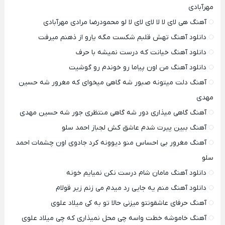
مهرآبادی
آهنگ هی لای لا لا لای لای لا لو محمودرضا مرادی مهرآبادی
دانلود آهنگ تهش قلبم شکست مگه یارو از ذهنم میرفت
دانلود آهنگ خیانت که درست نمیشه با حرف
دانلود آهنگ من اون پیاما رو خوندم رو گوشیت
آهنگ دلت میتونه صبور شه گاهی میخوای که مغرور شه حسین
مهدی
آهنگ گاهی میذاری دور شه گاهی منتظری جور شه حسین مهدی
آهنگ ببین پیرت شدم عاشق کش لجباز احمد سلو
آهنگ مغرور بی احساس منو دیوونه کرد جادوی اون چشمات احمد
سلو
دانلود آهنگ مامان شام درست نکن نمیایم خونه
دانلود آهنگ منم یه جایی رد میدم می زنم زیر قولام
آهنگ حرفای عاشقونتو میزنی حالا تو به کی میلاد علوی
آهنگ خاموشه خطت واسه چی محل نمیذاری که چی میلاد علوی