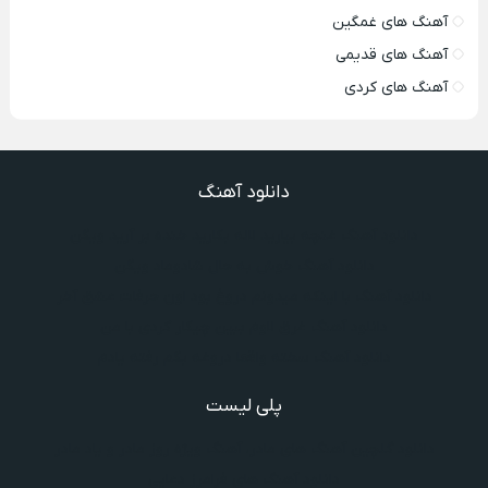
آهنگ های غمگین
آهنگ های قدیمی
آهنگ های کردی
دانلود آهنگ
دانلود آهنگ غنچه بیارید لاله بکارید خنده بر آرید ویگن
دانلود آهنگ خوش به حال شادوماد ویگن
دانلود آهنگ با اینکه میدونم دروغ بود اون حرفات عشق آخر
دانلود آهنگ غرق لاوم ببین چیکار کردی با من
دانلود آهنگ سخته واقعا دروغه بگم رفته یادم
پلی لیست
دانلود گلچین آهنگ‌ های مادر، آهنگ ویژه روز مادر و یاد مادر
دانلود آهنگ های فرامرز دعایی