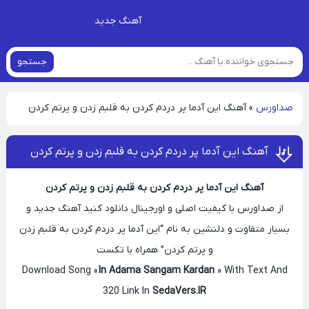
آهنگ جدید
جستجو
صداورس
»
آهنگ اﻳﻦ آدﻣﺎ ﭘﺮ دردم ﻛﺮدن ﺑﻪ ﻗﻠﺒﻢ زدن و ﭘﺮﺗﻢ ﻛﺮدن
آهنگ اﻳﻦ آدﻣﺎ ﭘﺮ دردم ﻛﺮدن ﺑﻪ ﻗﻠﺒﻢ زدن و ﭘﺮﺗﻢ ﻛﺮدن
آهنگ اﻳﻦ آدﻣﺎ ﭘﺮ دردم ﻛﺮدن ﺑﻪ ﻗﻠﺒﻢ زدن و ﭘﺮﺗﻢ ﻛﺮدن
از صداورس با کیفیت اصلی و اورجینال دانلود کنید آهنگ جدید و
بسیار متفاوت و دلنشین به نام “اﻳﻦ آدﻣﺎ ﭘﺮ دردم ﻛﺮدن ﺑﻪ ﻗﻠﺒﻢ زدن
و ﭘﺮﺗﻢ ﻛﺮدن” همراه با تکست
Download Song «
In Adama Sangam Kardan
» With Text And
320 Link In
SedaVers.IR