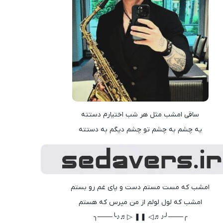
ساقی امشب مثل هر شب اختیارم دستته
یه چشم به چشم تو چشم دیگم به دستته
امشب که مست مستم دست و پای غم رو بستم
امشب که لول لولم از من مپرس که هستم
╭───╯♪♬◁ ❚❚ ▷♬♪╰───╮