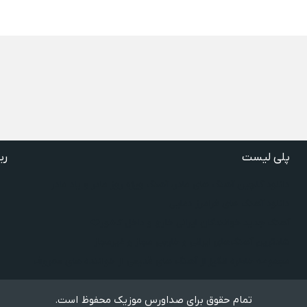
پلی لیست
ری
دانلود گلچین آهنگ‌ های مادر، آهنگ ویژه روز مادر و یاد مادر
دانلود آهنگ های فرامرز دعایی
آهنگ جدید خوانندگان ایرانی خارج و داخل کشور❤️
شادترین آهنگ‌های ایرانی و خارجی مجاز و غیرمجاز
مجموعه خاطره انگیز از آهنگ های قدیمی از خواننده های معروف
تمام حقوق برای صداورس موزیک محفوظ است.