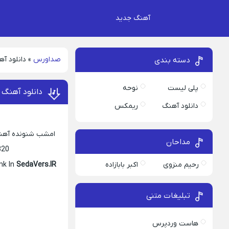
آهنگ جدید
صداورس
»
دانلود آه
دسته بندی
پلی لیست
نوحه
دانلود آهنگ ب
دانلود آهنگ
ریمکس
امشب شنونده آهنگ 
مداحان
320 و 128 امیداریم از دانلود این موزیک لذت کاف
رحیم منزوی
اکبر بابازاده
nk In
SedaVers.IR
تبلیغات متنی
هاست وردپرس