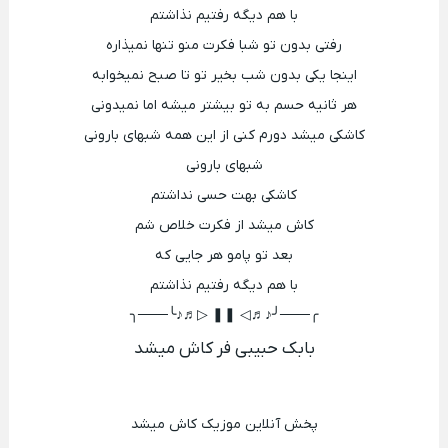
با هم دیگه رفتیم نذاشتم
رفتی بدون تو شبا فکرت منو تنها نمیذاره
اینجا یکی بدون شب بخیر تو تا صبح نمیخوابه
هر ثانیه حسم به تو بیشتر میشه اما نمیدونی
کاشکی میشد دورم کنی از این همه شبهای بارونی
شبهای بارونی
کاشکی بهت حسی نداشتم
کاش میشد از فکرت خلاص شم
بعد تو پامو هر جایی که
با هم دیگه رفتیم نذاشتم
╭───╯♪♬◁ ❚❚ ▷♬♪╰───╮
بابک حبیبی فر کاش میشد
پخش آنلاین موزیک کاش میشد