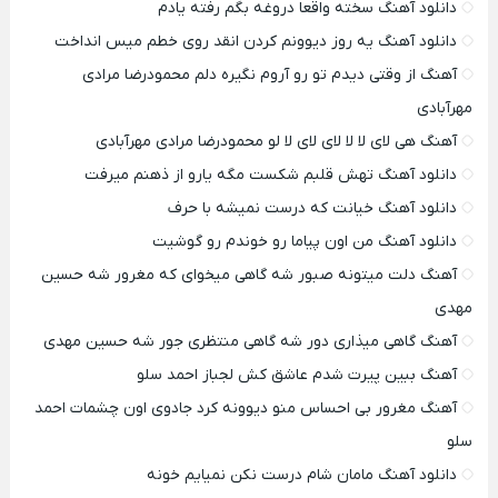
دانلود آهنگ سخته واقعا دروغه بگم رفته یادم
دانلود آهنگ یه روز دیوونم کردن انقد روی خطم میس انداخت
آهنگ از وقتی دیدم تو رو آروم نگیره دلم محمودرضا مرادی
مهرآبادی
آهنگ هی لای لا لا لای لای لا لو محمودرضا مرادی مهرآبادی
دانلود آهنگ تهش قلبم شکست مگه یارو از ذهنم میرفت
دانلود آهنگ خیانت که درست نمیشه با حرف
دانلود آهنگ من اون پیاما رو خوندم رو گوشیت
آهنگ دلت میتونه صبور شه گاهی میخوای که مغرور شه حسین
مهدی
آهنگ گاهی میذاری دور شه گاهی منتظری جور شه حسین مهدی
آهنگ ببین پیرت شدم عاشق کش لجباز احمد سلو
آهنگ مغرور بی احساس منو دیوونه کرد جادوی اون چشمات احمد
سلو
دانلود آهنگ مامان شام درست نکن نمیایم خونه