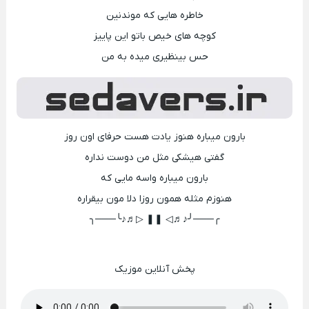
خاطره هایی که موندنین
کوچه های خیص باتو این پاییز
حس بینظیری میده به من
بارون میباره هنوز یادت هست حرفای اون روز
گفتی هیشکی مثل من دوست نداره
بارون میباره واسه مایی که
هنوزم مثله همون روزا دلا مون بیقراره
╭───╯♪♬◁ ❚❚ ▷♬♪╰───╮
پخش آنلاین موزیک