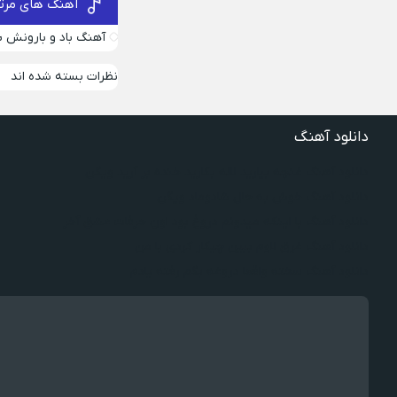
آهنگ های مرتب
آهنگ باد و بارونش ب
نظرات بسته شده اند
دانلود آهنگ
دانلود آهنگ غنچه بیارید لاله بکارید خنده بر آرید ویگن
دانلود آهنگ خوش به حال شادوماد ویگن
دانلود آهنگ با اینکه میدونم دروغ بود اون حرفات عشق آخر
دانلود آهنگ غرق لاوم ببین چیکار کردی با من
دانلود آهنگ سخته واقعا دروغه بگم رفته یادم