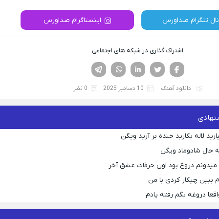
نال تلگرام صداورس
اینستاگرام صداورس
اشتراک گذاری در شبکه های اجتماعی
فیسوک
تویتر
لینکدین
واتساپ
تلگرام
دانلود آهنگ
10 دسامبر 2025
0 نظر
نهادی
رید لاله بکارید خنده بر آرید ویگن
 حال شادوماد ویگن
ه میدونم دروغ بود اون حرفات عشق آخر
م ببین چیکار کردی با من
قعا دروغه بگم رفته یادم