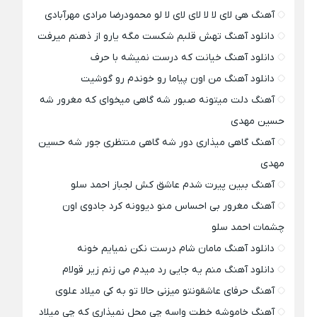
آهنگ هی لای لا لا لای لای لا لو محمودرضا مرادی مهرآبادی
دانلود آهنگ تهش قلبم شکست مگه یارو از ذهنم میرفت
دانلود آهنگ خیانت که درست نمیشه با حرف
دانلود آهنگ من اون پیاما رو خوندم رو گوشیت
آهنگ دلت میتونه صبور شه گاهی میخوای که مغرور شه
حسین مهدی
آهنگ گاهی میذاری دور شه گاهی منتظری جور شه حسین
مهدی
آهنگ ببین پیرت شدم عاشق کش لجباز احمد سلو
آهنگ مغرور بی احساس منو دیوونه کرد جادوی اون
چشمات احمد سلو
دانلود آهنگ مامان شام درست نکن نمیایم خونه
دانلود آهنگ منم یه جایی رد میدم می زنم زیر قولام
آهنگ حرفای عاشقونتو میزنی حالا تو به کی میلاد علوی
آهنگ خاموشه خطت واسه چی محل نمیذاری که چی میلاد