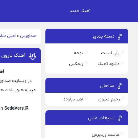
آهنگ جدید
صداورس
»
امین قباد
دسته بندی
پلی لیست
نوحه
آهنگ بارون م
دانلود آهنگ
ریمکس
آهن
در وبسایت صداورس 
مداحان
میباره هنوز یادت ه
رحیم منزوی
اکبر بابازاده
 In
SedaVers.IR
تبلیغات متنی
هاست وردپرس