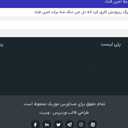
ط امین قباد
رگ ریزونش کاری کرد که دل من تنگ شه برات امین قباد
پلی لیست
ری
دانلود گلچین آهنگ‌ های مادر، آهنگ ویژه روز مادر و یاد مادر
دانلود آهنگ های فرامرز دعایی
آهنگ جدید خوانندگان ایرانی خارج و داخل کشور❤️
شادترین آهنگ‌های ایرانی و خارجی مجاز و غیرمجاز
مجموعه خاطره انگیز از آهنگ های قدیمی از خواننده های معروف
تمام حقوق برای صداورس موزیک محفوظ است.
طراحی قالب وردپرس : وبیت
آپارات
تلگرام
تويتر
اینستاگرام
لینکدین
فيسبو