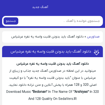
آهنگ جدید
جستجو
صداورس
»
دانلود آهنگ باید بدونن قلبت واسه یه نفره عرشیاس
دانلود آهنگ باید بدونن قلبت واسه یه نفره عرشیاس
دانلود آهنگ باید بدونن قلبت واسه یه نفره عرشیاس
میتوانید در این لحظه در صداورس آهنگ جدید جذاب و زیبای از
عرشیاس با عنوان “باید بدونن قلبت واسه یه نفره” با دو کیفیت
اصلی 320 و 128 همراه با پخش آنلاین و متن ترانه دانلود نمایید.
Download Music
“Bedonan”
In The Name Of
“Arshiyas”
In 320
And 128 Quality On SedaVers.IR