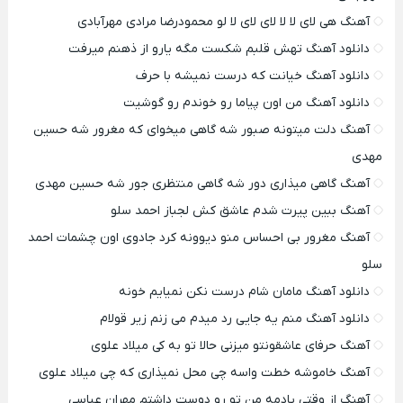
آهنگ هی لای لا لا لای لای لا لو محمودرضا مرادی مهرآبادی
دانلود آهنگ تهش قلبم شکست مگه یارو از ذهنم میرفت
دانلود آهنگ خیانت که درست نمیشه با حرف
دانلود آهنگ من اون پیاما رو خوندم رو گوشیت
آهنگ دلت میتونه صبور شه گاهی میخوای که مغرور شه حسین
مهدی
آهنگ گاهی میذاری دور شه گاهی منتظری جور شه حسین مهدی
آهنگ ببین پیرت شدم عاشق کش لجباز احمد سلو
آهنگ مغرور بی احساس منو دیوونه کرد جادوی اون چشمات احمد
سلو
دانلود آهنگ مامان شام درست نکن نمیایم خونه
دانلود آهنگ منم یه جایی رد میدم می زنم زیر قولام
آهنگ حرفای عاشقونتو میزنی حالا تو به کی میلاد علوی
آهنگ خاموشه خطت واسه چی محل نمیذاری که چی میلاد علوی
آهنگ از وقتی یادمه من تو رو دوست داشتم مهران عباسی