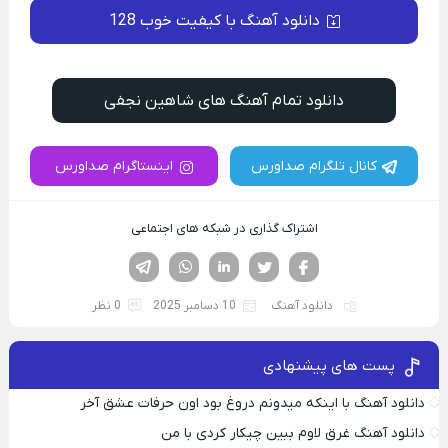
دانلود آهنگ با کیفیت خوب 128
دانلود تمام آهنگ های شاهین نجفی
کانال تلگرام صداورس
اینستاگرام صداورس
اشتراک گذاری در شبکه های اجتماعی
فیسوک
تویتر
لینکدین
واتساپ
تلگرام
دانلود آهنگ
10 دسامبر 2025
0 نظر
پست های پیشنهادی
دانلود آهنگ با اینکه میدونم دروغ بود اون حرفات عشق آخر
دانلود آهنگ غرق لاوم ببین چیکار کردی با من