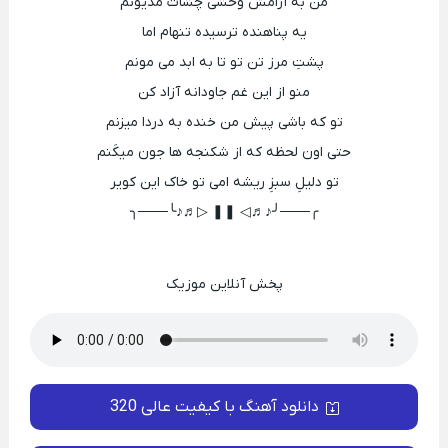
من به آرامش وحشی چشات مدیونم
یه پناهنده ترسیده تنهام اما
پشتِ مرز تن تو تا به ابد می مونم
منو از این غم جاودانه آزاد کن
تو که باشی پیش من خنده به دردا میزنم
حتی اون لحظه که از شکنجه ها جون میکَنم
تو دلیلِ سبزِ ریشه امی تو خاک این کویر
╭───╯♪♬◁ ❚❚ ▷♬♪╰───╮
پخش آنلاین موزیک
دانلود آهنگ با کیفیت عالی 320