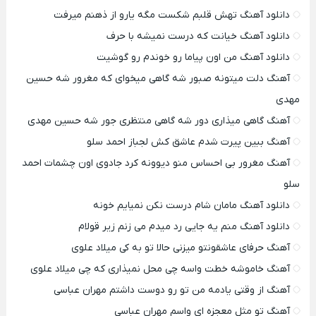
دانلود آهنگ تهش قلبم شکست مگه یارو از ذهنم میرفت
دانلود آهنگ خیانت که درست نمیشه با حرف
دانلود آهنگ من اون پیاما رو خوندم رو گوشیت
آهنگ دلت میتونه صبور شه گاهی میخوای که مغرور شه حسین
مهدی
آهنگ گاهی میذاری دور شه گاهی منتظری جور شه حسین مهدی
آهنگ ببین پیرت شدم عاشق کش لجباز احمد سلو
آهنگ مغرور بی احساس منو دیوونه کرد جادوی اون چشمات احمد
سلو
دانلود آهنگ مامان شام درست نکن نمیایم خونه
دانلود آهنگ منم یه جایی رد میدم می زنم زیر قولام
آهنگ حرفای عاشقونتو میزنی حالا تو به کی میلاد علوی
آهنگ خاموشه خطت واسه چی محل نمیذاری که چی میلاد علوی
آهنگ از وقتی یادمه من تو رو دوست داشتم مهران عباسی
آهنگ تو مثل معجزه ای واسم مهران عباسی