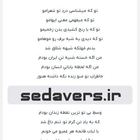
تو که میشناسی دردِ تو شعرامو
تو که میفهمی معنی ایهامو
تو که با رنج کشیدی بدن زخمیمو
تو که دیدی یه شبه برفِ رو موهامو
بدنم مَهلکه شیهه شلاق شد
من اگه خسته شبیه تنِ ایران بودم
من اگه لحظه پایانیِ انسان بودم
خاطراتِ تو منو زنده نگه داشته هنوز
وسطِ بی تو ترین نقطه زندان بودم
که به یادِ تنِ گرم تو، تنم داغ شد
با لبات فاتحه هر غمیو می خونم