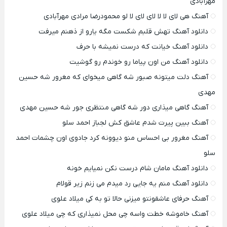
مهرآبادی
آهنگ هی لای لا لا لای لای لا لو محمودرضا مرادی مهرآبادی
دانلود آهنگ تهش قلبم شکست مگه یارو از ذهنم میرفت
دانلود آهنگ خیانت که درست نمیشه با حرف
دانلود آهنگ من اون پیاما رو خوندم رو گوشیت
آهنگ دلت میتونه صبور شه گاهی میخوای که مغرور شه حسین
مهدی
آهنگ گاهی میذاری دور شه گاهی منتظری جور شه حسین مهدی
آهنگ ببین پیرت شدم عاشق کش لجباز احمد سلو
آهنگ مغرور بی احساس منو دیوونه کرد جادوی اون چشمات احمد
سلو
دانلود آهنگ مامان شام درست نکن نمیایم خونه
دانلود آهنگ منم یه جایی رد میدم می زنم زیر قولام
آهنگ حرفای عاشقونتو میزنی حالا تو به کی میلاد علوی
آهنگ خاموشه خطت واسه چی محل نمیذاری که چی میلاد علوی