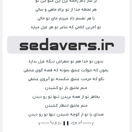
بر ساز دلم زخمه بزن این منو این تو
هر لحظه جدا از تو برام ماهی و سالی
با هر نفسم داد میزنم جای تو خالی
تو آخرین کلامی که شاعر تو هر غزل میاره
بدون تو خدا هم تو شعراش دیگه غزل نداره
بمون که شوکت عشق بمونه که قصه گوی عشقی
نگو که حرمت عشق شکسته تو آبروی عشقی
منم عاشق ناز تو کشیدن
بخاطر تو از همه بریدن تنها تو رو دیدن
منم عاشق انتظار کشیدن
صدای پا تو از کوچه شنیدن تنها تو رو دیدن
╭───╯♪♬◁ ❚❚ ▷♬♪╰───╮