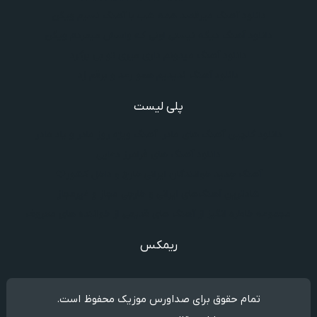
دانلود آهنگ میرقصد همه شب با آهنگ نسیم ویگن
دانلود آهنگ دیگه نیستی اونی که واسش میمردم ویگن
دانلود آهنگ میدونم داری میری تو بی برگرد
دانلود آهنگ ندیدیم همو رعد و برقم زد
پلی لیست
دانلود گلچین آهنگ‌ های مادر، آهنگ ویژه روز مادر و یاد مادر
دانلود آهنگ های فرامرز دعایی
آهنگ جدید خوانندگان ایرانی خارج و داخل کشور❤️
شادترین آهنگ‌های ایرانی و خارجی مجاز و غیرمجاز
مجموعه خاطره انگیز از آهنگ های قدیمی از خواننده های معروف
ریمکس
تمام حقوق برای صداورس موزیک محفوظ است.