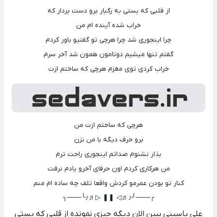
از قلبی که بستی به رگبار برو دست بردار که
خراب شده آینده ام من
چرا اینجوری شد چرا هرچی تو گفتیو باور کردم
گفتم تنها میشیم دوتامون همون شد آخر سرم
خراب کردی توی مغزم هرچی که ساختم ازت
هرچی که ساختم ازت من
برو حرف دیگه با من نزن
بذار نشنوم صداتم اینجوری راحت ترم
من هرکاری کردم اون حرفای آخرو یادم نرفت
کنار تو بودن عمرمو کردش واقعا تلف چه ساده ام منم
╭───╯♪♬◁ ❚❚ ▷♬♪╰───╮
علی یاسینی ببین الان دیگه چیزی نمونده از قلبی که بستی