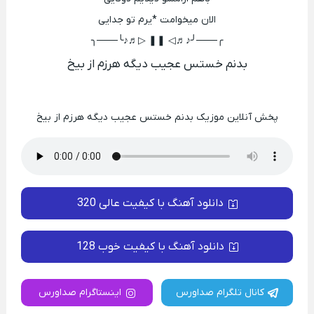
الان میخوامت *یرم تو جدایی
╭───╯♪♬◁ ❚❚ ▷♬♪╰───╮
بدنم خستس عجیب دیگه هرزم از بیخ
پخش آنلاین موزیک بدنم خستس عجیب دیگه هرزم از بیخ
دانلود آهنگ با کیفیت عالی 320
دانلود آهنگ با کیفیت خوب 128
کانال تلگرام صداورس
اینستاگرام صداورس