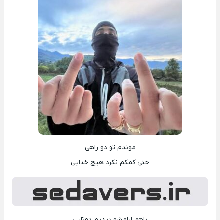
موندم تو دو راهی
حتی کمکم نکرد هیچ خدایی
باهم ارامشو دیدیم دوتایی