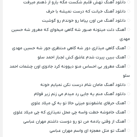
دانلود آهنگ تهش قلبم شکست مگه یارو از ذهنم میرفت
دانلود آهنگ خیانت که درست نمیشه با حرف
دانلود آهنگ من اون پیاما رو خوندم رو گوشیت
آهنگ دلت میتونه صبور شه گاهی میخوای که مغرور شه حسین
مهدی
آهنگ گاهی میذاری دور شه گاهی منتظری جور شه حسین مهدی
آهنگ ببین پیرت شدم عاشق کش لجباز احمد سلو
آهنگ مغرور بی احساس منو دیوونه کرد جادوی اون چشمات احمد
سلو
دانلود آهنگ مامان شام درست نکن نمیایم خونه
دانلود آهنگ منم یه جایی رد میدم می زنم زیر قولام
آهنگ حرفای عاشقونتو میزنی حالا تو به کی میلاد علوی
آهنگ خاموشه خطت واسه چی محل نمیذاری که چی میلاد علوی
آهنگ از وقتی یادمه من تو رو دوست داشتم مهران عباسی
آهنگ تو مثل معجزه ای واسم مهران عباسی