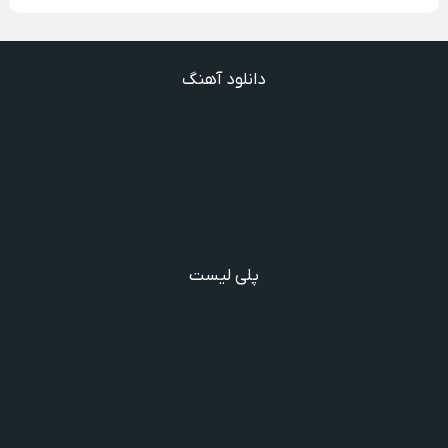
دانلود آهنگ
دانلود آهنگ گفتنش سخته چقدر دلم شده تنگت بفهم
دانلود آهنگ غنچه بیارید لاله بکارید خنده بر آرید ویگن
دانلود آهنگ خوش به حال شادوماد ویگن
دانلود آهنگ با اینکه میدونم دروغ بود اون حرفات عشق آخر
دانلود آهنگ غرق لاوم ببین چیکار کردی با من
پلی لیست
دانلود گلچین آهنگ‌ های مادر، آهنگ ویژه روز مادر و یاد مادر
دانلود آهنگ های فرامرز دعایی
آهنگ جدید خوانندگان ایرانی خارج و داخل کشور❤️
شادترین آهنگ‌های ایرانی و خارجی مجاز و غیرمجاز
مجموعه خاطره انگیز از آهنگ های قدیمی از خواننده های معروف