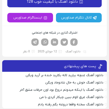
دانلود آهنگ با کیفیت خوب 128
کانال تلگرام صداورس
اینستاگرام صداورس
اشتراک گذاری در شبکه های اجتماعی
فیسوک
تویتر
لینکدین
واتساپ
تلگرام
دانلود آهنگ
12 جولای 2025
0 نظر
پست های پیشنهادی
دانلود آهنگ غنچه بیارید لاله بکارید خنده بر آرید ویگن
دانلود آهنگ خوش به حال شادوماد ویگن
دانلود آهنگ با اینکه میدونم دروغ بود اون حرفات عشق آخر
دانلود آهنگ غرق لاوم ببین چیکار کردی با من
دانلود آهنگ سخته واقعا دروغه بگم رفته یادم