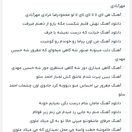
مهرآبادی
آهنگ هی لای لا لا لای لای لا لو محمودرضا مرادی مهرآبادی
دانلود آهنگ تهش قلبم شکست مگه یارو از ذهنم میرفت
دانلود آهنگ خیانت که درست نمیشه با حرف
دانلود آهنگ من اون پیاما رو خوندم رو گوشیت
آهنگ دلت میتونه صبور شه گاهی میخوای که مغرور شه حسین
مهدی
آهنگ گاهی میذاری دور شه گاهی منتظری جور شه حسین مهدی
آهنگ ببین پیرت شدم عاشق کش لجباز احمد سلو
آهنگ مغرور بی احساس منو دیوونه کرد جادوی اون چشمات احمد
سلو
دانلود آهنگ مامان شام درست نکن نمیایم خونه
دانلود آهنگ منم یه جایی رد میدم می زنم زیر قولام
آهنگ حرفای عاشقونتو میزنی حالا تو به کی میلاد علوی
آهنگ خاموشه خطت واسه چی محل نمیذاری که چی میلاد علوی