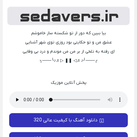
بیا ببین که دور از تو شکسته ساز خاموشم
عشق من و تو حکایتی بود روزی توی شهر آشنایی
ای رفته به تلخی از بر من من موندم و درد بی وفایی
╭───╯♪♬◁ ❚❚ ▷♬♪╰───╮
پخش آنلاین موزیک
دانلود آهنگ با کیفیت عالی 320