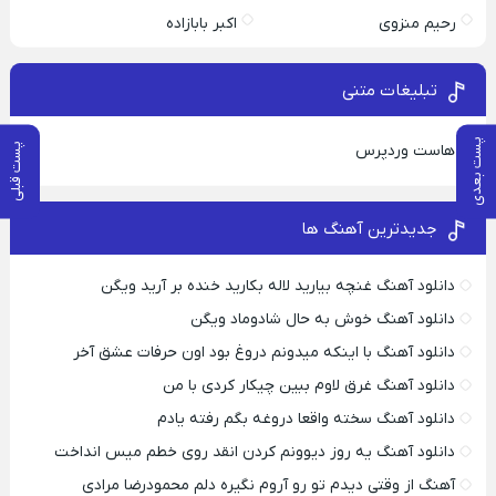
رحیم منزوی
اکبر بابازاده
تبلیغات متنی
پست بعدی
هاست وردپرس
پست قبلی
جدیدترین آهنگ ها
دانلود آهنگ غنچه بیارید لاله بکارید خنده بر آرید ویگن
دانلود آهنگ خوش به حال شادوماد ویگن
دانلود آهنگ با اینکه میدونم دروغ بود اون حرفات عشق آخر
دانلود آهنگ غرق لاوم ببین چیکار کردی با من
دانلود آهنگ سخته واقعا دروغه بگم رفته یادم
دانلود آهنگ یه روز دیوونم کردن انقد روی خطم میس انداخت
آهنگ از وقتی دیدم تو رو آروم نگیره دلم محمودرضا مرادی