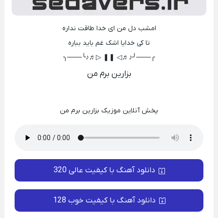
امشب دل من ای خدا طاقت نداره
تا کی خدایا اشک غم باید بباره
╭───╯♪♬◁ ❚❚ ▷♬♪╰───╮
بزارین برم من
پخش آنلاین موزیک بزارین برم من
دانلود آهنگ با کیفیت عالی 320
دانلود آهنگ با کیفیت خوب 128