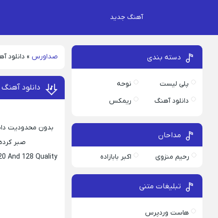
آهنگ جدید
صداورس
»
دانلود آ
دسته بندی
پلی لیست
نوحه
دانلود آهنگ
دانلود آهنگ
ریمکس
بدون محدودیت دانل
مداحان
صبر کرده دلم 
رحیم منزوی
اکبر بابازاده
20 And 128 Quality
تبلیغات متنی
هاست وردپرس