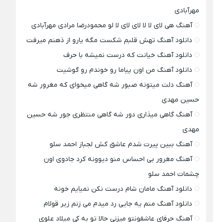
مهرآبادی
آهنگ هی لای لا لا لای لای لا لو محمودرضا مرادی مهرآبادی
دانلود آهنگ تهش قلبم شکست مگه یارو از ذهنم میرفت
دانلود آهنگ خیانت که درست نمیشه با حرف
دانلود آهنگ من اون پیاما رو خوندم رو گوشیت
آهنگ دلت میتونه صبور شه گاهی میخوای که مغرور شه
حسین مهدی
آهنگ گاهی میذاری دور شه گاهی منتظری جور شه حسین
مهدی
آهنگ ببین پیرت شدم عاشق کش لجباز احمد سلو
آهنگ مغرور بی احساس منو دیوونه کرد جادوی اون
چشمات احمد سلو
دانلود آهنگ مامان شام درست نکن نمیایم خونه
دانلود آهنگ منم یه جایی رد میدم می زنم زیر قولام
آهنگ حرفای عاشقونتو میزنی حالا تو به کی میلاد علوی