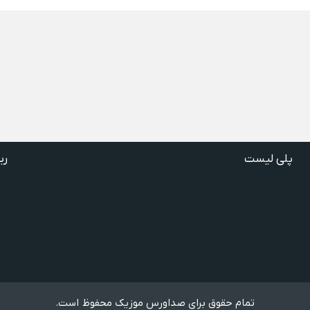
پلی لیست
ری
دانلود گلچین آهنگ‌ های مادر، آهنگ ویژه روز مادر و یاد مادر
دانلود آهنگ های فرامرز دعایی
آهنگ جدید خوانندگان ایرانی خارج و داخل کشور❤️
شادترین آهنگ‌های ایرانی و خارجی مجاز و غیرمجاز
مجموعه خاطره انگیز از آهنگ های قدیمی از خواننده های معروف
تمام حقوق برای صداورس موزیک محفوظ است.