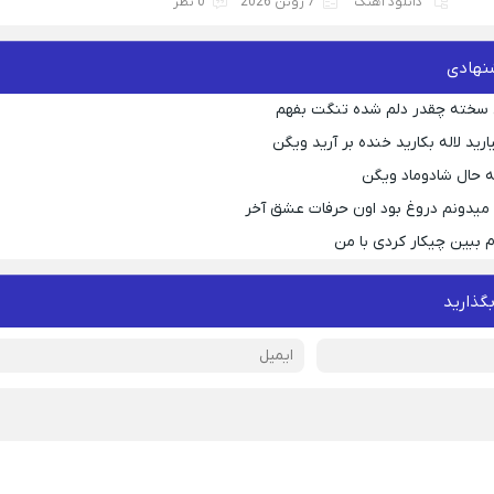
دانلود آهنگ
7 ژوئن 2026
0 نظر
نهادی
 سخته چقدر دلم شده تنگت بفهم
رید لاله بکارید خنده بر آرید ویگن
 حال شادوماد ویگن
ه میدونم دروغ بود اون حرفات عشق آخر
م ببین چیکار کردی با من
بگذارید