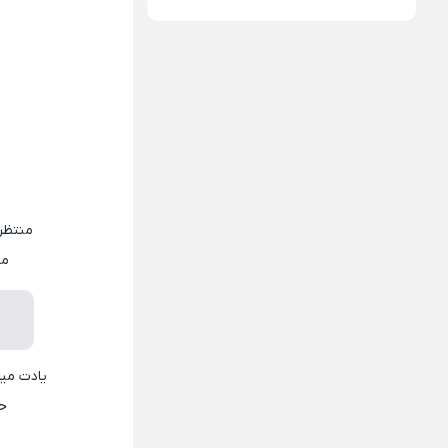
منتظر
می
یادت میا
حر