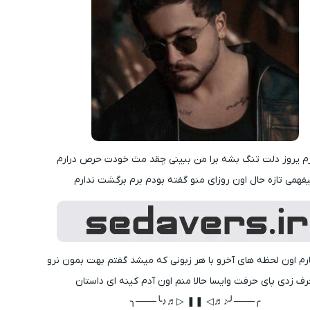
م یروز دلت تنگ بشه برا من ببینی چقد مث خودت حرص درارم
فهمی تازه حال اون روزای منو گفته بودم برم برگشت ندارم
رم اون لحظه های آخرو با هر زبونی که میشد گفتم بهت بمون نرو
ف زدی پای حرفت وایسا حالا منم اون آدم کینه ای داستان
╭───╯♪♬◁ ❚❚ ▷♬♪╰───╮