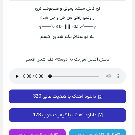
ای‌ کاش میشد بمونی و هیچوقت نری
از وقتی رفتی من خل و چل شدم
╭───╯♪♬◁ ❚❚ ▷♬♪╰───╮
به دوستام نگم شدی اکسم
پخش آنلاین موزیک به دوستام نگم شدی اکسم
دانلود آهنگ با کیفیت عالی 320
دانلود آهنگ با کیفیت خوب 128
کانال تلگرام صداورس
اینستاگرام صداورس