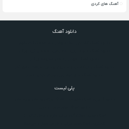
آهنگ های کردی
دانلود آهنگ
دانلود آهنگ گفتنش سخته چقدر دلم شده تنگت بفهم
دانلود آهنگ غنچه بیارید لاله بکارید خنده بر آرید ویگن
دانلود آهنگ خوش به حال شادوماد ویگن
دانلود آهنگ با اینکه میدونم دروغ بود اون حرفات عشق آخر
دانلود آهنگ غرق لاوم ببین چیکار کردی با من
پلی لیست
دانلود گلچین آهنگ‌ های مادر، آهنگ ویژه روز مادر و یاد مادر
دانلود آهنگ های فرامرز دعایی
آهنگ جدید خوانندگان ایرانی خارج و داخل کشور❤️
شادترین آهنگ‌های ایرانی و خارجی مجاز و غیرمجاز