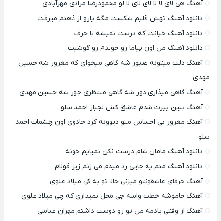
آهنگ هی لای لا لا لای لای لا لو محمودرضا مرادی مهرآبادی
دانلود آهنگ تهش قلبم شکست مگه یارو از ذهنم میرفت
دانلود آهنگ خیانت که درست نمیشه با حرف
دانلود آهنگ من اون پیاما رو خوندم رو گوشیت
آهنگ دلت میتونه صبور شه گاهی میخوای که مغرور شه حسین
مهدی
آهنگ گاهی میذاری دور شه گاهی منتظری جور شه حسین مهدی
آهنگ ببین پیرت شدم عاشق کش لجباز احمد سلو
آهنگ مغرور بی احساس منو دیوونه کرد جادوی اون چشمات احمد
سلو
دانلود آهنگ مامان شام درست نکن نمیایم خونه
دانلود آهنگ منم یه جایی رد میدم می زنم زیر قولام
آهنگ حرفای عاشقونتو میزنی حالا تو به کی میلاد علوی
آهنگ خاموشه خطت واسه چی محل نمیذاری که چی میلاد علوی
آهنگ از وقتی یادمه من تو رو دوست داشتم مهران عباسی