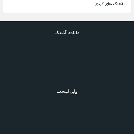
آهنگ های کردی
دانلود آهنگ
دانلود آهنگ خوش به حال شادوماد ویگن
دانلود آهنگ با اینکه میدونم دروغ بود اون حرفات عشق آخر
دانلود آهنگ غرق لاوم ببین چیکار کردی با من
دانلود آهنگ سخته واقعا دروغه بگم رفته یادم
دانلود آهنگ یه روز دیوونم کردن انقد روی خطم میس انداخت
پلی لیست
دانلود گلچین آهنگ‌ های مادر، آهنگ ویژه روز مادر و یاد مادر
دانلود آهنگ های فرامرز دعایی
آهنگ جدید خوانندگان ایرانی خارج و داخل کشور❤️
شادترین آهنگ‌های ایرانی و خارجی مجاز و غیرمجاز