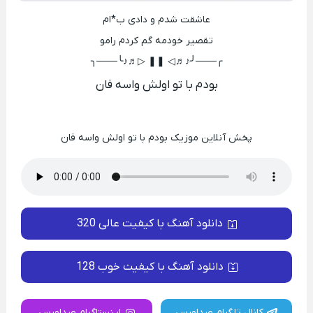
عاشقت شدم و دادی ب*ام
تقصیر خودمه گم کردم رامو
╭───╯♪♬◁ ❚❚ ▷♬♪╰───╮
بودم با تو اولش واسه فان
پخش آنلاین موزیک بودم با تو اولش واسه فان
دانلود آهنگ با کیفیت عالی 320
دانلود آهنگ با کیفیت خوب 128
کانال تلگرام صداورس
اینستاگرام صداورس