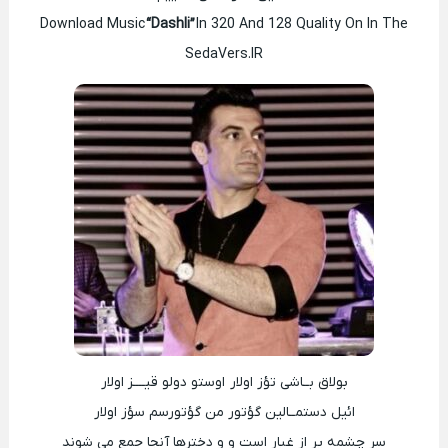
Download Music
“Dashli”
In 320 And 128 Quality On In The
SedaVers.IR
بولاق بــاشی تؤز اولار اوستو دولو قیــــز اولار
ائیل دستمــالین گؤتور من گؤتورسم سؤز اولار
سر چشمه پر از غبار است و و دخترها آنجا جمع می شوند