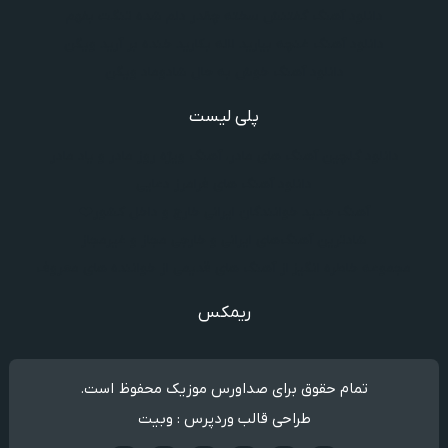
دانلود آهنگ گفتنش سخته چقدر دلم شده تنگت بفهم
دانلود آهنگ غنچه بیارید لاله بکارید خنده بر آرید ویگن
دانلود آهنگ خوش به حال شادوماد ویگن
پلی لیست
دانلود گلچین آهنگ‌ های مادر، آهنگ ویژه روز مادر و یاد مادر
دانلود آهنگ های فرامرز دعایی
آهنگ جدید خوانندگان ایرانی خارج و داخل کشور❤️
شادترین آهنگ‌های ایرانی و خارجی مجاز و غیرمجاز
مجموعه خاطره انگیز از آهنگ های قدیمی از خواننده های معروف
ریمکس
تمام حقوق برای صداورس موزیک محفوظ است.
طراحی قالب وردپرس : وبیت