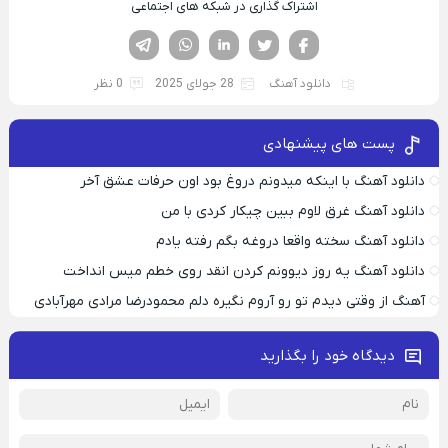
اشتراک گذاری در شبکه های اجتماعی
فیسوک
تویتر
لینکدین
واتساپ
تلگرام
دانلود آهنگ
28 جولای 2025
0 نظر
پست های پیشنهادی
دانلود آهنگ با اینکه میدونم دروغ بود اون حرفات عشق آخر
دانلود آهنگ غرق لاوم ببین چیکار کردی با من
دانلود آهنگ سخته واقعا دروغه بگم رفته یادم
دانلود آهنگ یه روز دیوونم کردن انقد روی خطم میس انداخت
آهنگ از وقتی دیدم تو رو آروم نگیره دلم محمودرضا مرادی مهرآبادی
دیدگاه خود را بگذارید