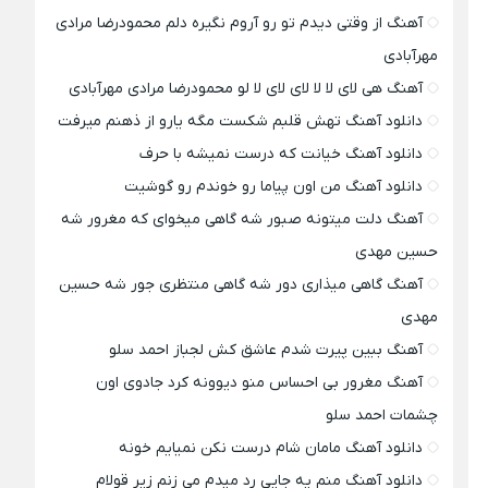
آهنگ از وقتی دیدم تو رو آروم نگیره دلم محمودرضا مرادی
مهرآبادی
آهنگ هی لای لا لا لای لای لا لو محمودرضا مرادی مهرآبادی
دانلود آهنگ تهش قلبم شکست مگه یارو از ذهنم میرفت
دانلود آهنگ خیانت که درست نمیشه با حرف
دانلود آهنگ من اون پیاما رو خوندم رو گوشیت
آهنگ دلت میتونه صبور شه گاهی میخوای که مغرور شه
حسین مهدی
آهنگ گاهی میذاری دور شه گاهی منتظری جور شه حسین
مهدی
آهنگ ببین پیرت شدم عاشق کش لجباز احمد سلو
آهنگ مغرور بی احساس منو دیوونه کرد جادوی اون
چشمات احمد سلو
دانلود آهنگ مامان شام درست نکن نمیایم خونه
دانلود آهنگ منم یه جایی رد میدم می زنم زیر قولام