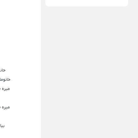
خانو
خانوما
میره ق
میره ق
بیا