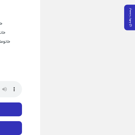
پست بعدی
خو
خانو
خانوما