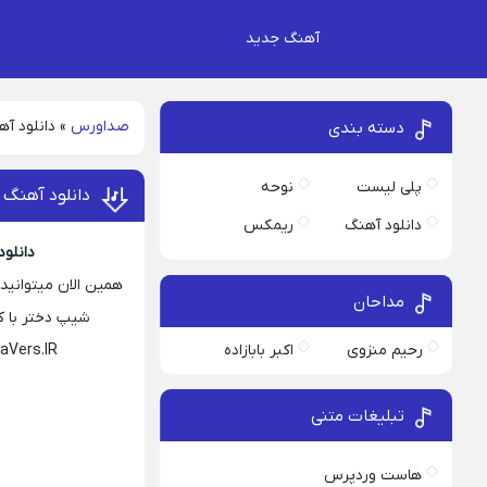
آهنگ جدید
صداورس
»
دانلود آ
دسته بندی
پلی لیست
نوحه
دانلود آهنگ 
دانلود آهنگ
ریمکس
دانلود
همین الان میتوانید 
مداحان
شیپ دختر با کلاسه
رحیم منزوی
اکبر بابازاده
aVers.IR
تبلیغات متنی
هاست وردپرس