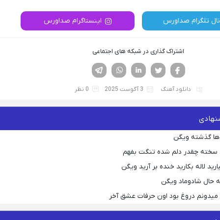
نال تلگرام صداورس
اینستاگرام صداورس
اشتراک گذاری در شبکه های اجتماعی
فیسوک
تویتر
لینکدین
واتساپ
تلگرام
دانلود آهنگ
3 آگوست 2025
0 نظر
نهادی
ها گذشته ویگن
 سخته چقدر دلم شده تنگت بفهم
رید لاله بکارید خنده بر آرید ویگن
 حال شادوماد ویگن
ه میدونم دروغ بود اون حرفات عشق آخر