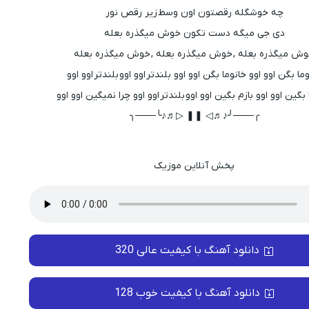
چه خوشگله رقصتون اون وسط زیر رقص نور
دی جی میگه دست تکون خوش میگذره بعله
ش میگذره بعله , خوش میگذره بعله , خوش میگذره بعله
ما بگن اوو اوو خانوما بگن اوو اوو بلندتر اوو اوو بلندتر اوو اوو
 بگین اوو اوو بازم بگین اوو اوو بلندتر اوو اوو چرا نمیگین اوو اوو
╭───╯♪♬◁ ❚❚ ▷♬♪╰───╮
پخش آنلاین موزیک
دانلود آهنگ با کیفیت عالی 320
دانلود آهنگ با کیفیت خوب 128