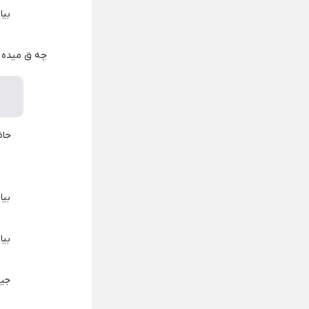
بیا
چه ق میده ا
حاض
بیا
بیا
جیغ