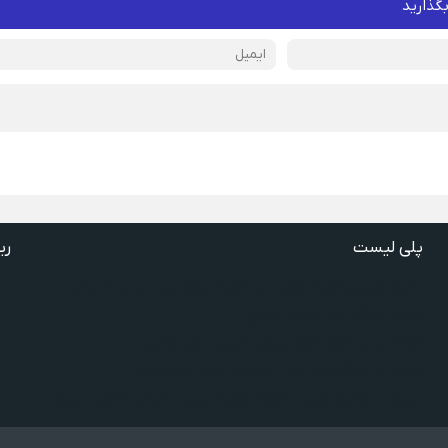
بگذارید
پلی لیست
ری
دانلود گلچین آهنگ‌ های مادر، آهنگ ویژه روز مادر و یاد مادر
دانلود آهنگ های فرامرز دعایی
آهنگ جدید خوانندگان ایرانی خارج و داخل کشور❤️
شادترین آهنگ‌های ایرانی و خارجی مجاز و غیرمجاز
مجموعه خاطره انگیز از آهنگ های قدیمی از خواننده های معروف