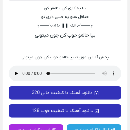
بیا یه کاری کن تظاهر کن
حداقل هنو یه حسی داری تو
╭───╯♪♬◁ ❚❚ ▷♬♪╰───╮
بیا حالمو خوب کن چون میتونی
پخش آنلاین موزیک بیا حالمو خوب کن چون میتونی
دانلود آهنگ با کیفیت عالی 320
دانلود آهنگ با کیفیت خوب 128
کانال تلگرام صداورس
اینستاگرام صداورس