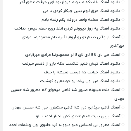
دانلود آهنگ با اینکه میدونم دروغ بود اون حرفات عشق آخر
دانلود آهنگ غرق لاوم ببین چیکار کردی با من
دانلود آهنگ سخته واقعا دروغه بگم رفته یادم
دانلود آهنگ یه روز دیوونم کردن انقد روی خطم میس انداخت
آهنگ از وقتی دیدم تو رو آروم نگیره دلم محمودرضا مرادی
مهرآبادی
آهنگ هی لای لا لا لای لای لا لو محمودرضا مرادی مهرآبادی
دانلود آهنگ تهش قلبم شکست مگه یارو از ذهنم میرفت
دانلود آهنگ خیانت که درست نمیشه با حرف
دانلود آهنگ من اون پیاما رو خوندم رو گوشیت
آهنگ دلت میتونه صبور شه گاهی میخوای که مغرور شه حسین
مهدی
آهنگ گاهی میذاری دور شه گاهی منتظری جور شه حسین مهدی
آهنگ ببین پیرت شدم عاشق کش لجباز احمد سلو
آهنگ مغرور بی احساس منو دیوونه کرد جادوی اون چشمات احمد