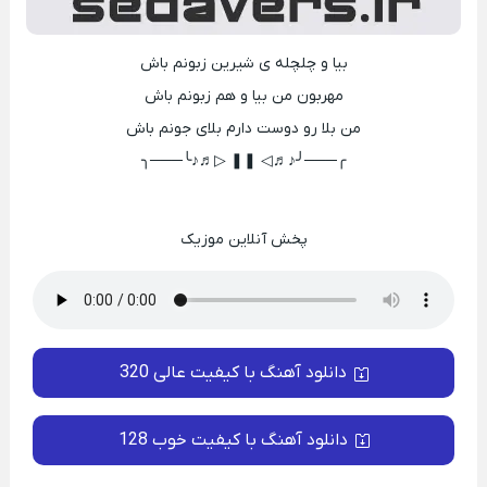
بیا و چلچله ی شیرین زبونم باش
مهربون من بیا و هم زبونم باش
من بلا رو دوست دارم بلای جونم باش
╭───╯♪♬◁ ❚❚ ▷♬♪╰───╮
پخش آنلاین موزیک
دانلود آهنگ با کیفیت عالی 320
دانلود آهنگ با کیفیت خوب 128