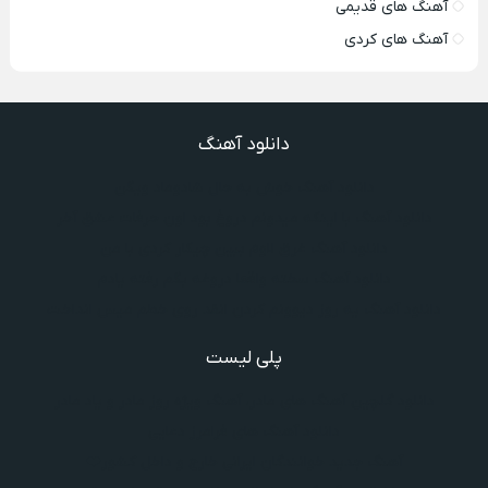
آهنگ های قدیمی
آهنگ های کردی
دانلود آهنگ
دانلود آهنگ خوش به حال شادوماد ویگن
دانلود آهنگ با اینکه میدونم دروغ بود اون حرفات عشق آخر
دانلود آهنگ غرق لاوم ببین چیکار کردی با من
دانلود آهنگ سخته واقعا دروغه بگم رفته یادم
دانلود آهنگ یه روز دیوونم کردن انقد روی خطم میس انداخت
پلی لیست
دانلود گلچین آهنگ‌ های مادر، آهنگ ویژه روز مادر و یاد مادر
دانلود آهنگ های فرامرز دعایی
آهنگ جدید خوانندگان ایرانی خارج و داخل کشور❤️