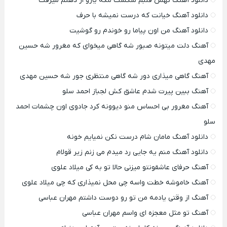
دانلود آهنگ تهش قلبم شکست مگه یارو از ذهنم میرفت
دانلود آهنگ خیانت که درست نمیشه با حرف
دانلود آهنگ من اون پیاما رو خوندم رو گوشیت
آهنگ دلت میتونه صبور شه گاهی میخوای که مغرور شه حسین
مهدی
آهنگ گاهی میذاری دور شه گاهی منتظری جور شه حسین مهدی
آهنگ ببین پیرت شدم عاشق کش لجباز احمد سلو
آهنگ مغرور بی احساس منو دیوونه کرد جادوی اون چشمات احمد
سلو
دانلود آهنگ مامان شام درست نکن نمیایم خونه
دانلود آهنگ منم یه جایی رد میدم می زنم زیر قولام
آهنگ حرفای عاشقونتو میزنی حالا تو به کی میلاد علوی
آهنگ خاموشه خطت واسه چی محل نمیذاری که چی میلاد علوی
آهنگ از وقتی یادمه من تو رو دوست داشتم مهران عباسی
آهنگ تو مثل معجزه ای واسم مهران عباسی