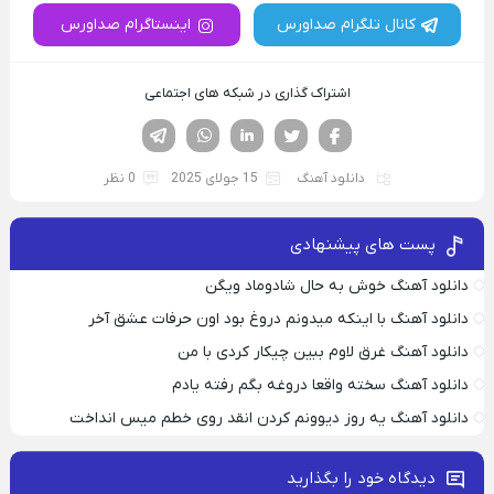
کانال تلگرام صداورس
اینستاگرام صداورس
اشتراک گذاری در شبکه های اجتماعی
فیسوک
تویتر
لینکدین
واتساپ
تلگرام
دانلود آهنگ
15 جولای 2025
0 نظر
پست های پیشنهادی
دانلود آهنگ خوش به حال شادوماد ویگن
دانلود آهنگ با اینکه میدونم دروغ بود اون حرفات عشق آخر
دانلود آهنگ غرق لاوم ببین چیکار کردی با من
دانلود آهنگ سخته واقعا دروغه بگم رفته یادم
دانلود آهنگ یه روز دیوونم کردن انقد روی خطم میس انداخت
دیدگاه خود را بگذارید