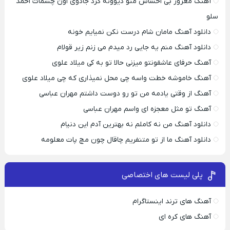
آهنگ مغرور بی احساس منو دیوونه کرد جادوی اون چشمات احمد
سلو
دانلود آهنگ مامان شام درست نکن نمیایم خونه
دانلود آهنگ منم یه جایی رد میدم می زنم زیر قولام
آهنگ حرفای عاشقونتو میزنی حالا تو به کی میلاد علوی
آهنگ خاموشه خطت واسه چی محل نمیذاری که چی میلاد علوی
آهنگ از وقتی یادمه من تو رو دوست داشتم مهران عباسی
آهنگ تو مثل معجزه ای واسم مهران عباسی
دانلود آهنگ من نه کاملم نه بهترین آدم این دنیام
دانلود آهنگ ما از تو متنفریم چاقال چون مچ پات معلومه
پلی لیست های اختصاصی
آهنگ های ترند اینستاگرام
آهنگ های کره ای