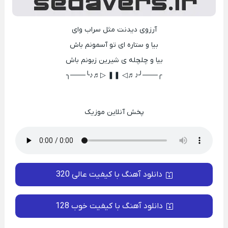
آرزوی دیدنت مثل سراب وای
بیا و ستاره ای تو آسمونم باش
بیا و چلچله ی شیرین زبونم باش
╭───╯♪♬◁ ❚❚ ▷♬♪╰───╮
پخش آنلاین موزیک
دانلود آهنگ با کیفیت عالی 320
دانلود آهنگ با کیفیت خوب 128