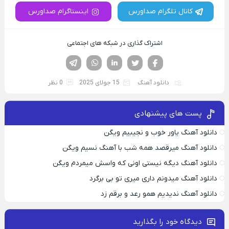
کانال تلگرام صداورس
اینستاگرام صداورس
اشتراک گذاری در شبکه های اجتماعی
فیسوک
تویتر
لینکدین
واتساپ
تلگرام
دانلود آهنگ
15 جولای 2025
0 نظر
پست های پیشنهادی
دانلود آهنگ یاور خوب و نجیبیم ویگن
دانلود آهنگ میرقصد همه شب با آهنگ نسیم ویگن
دانلود آهنگ دیگه نیستی اونی که واسش میمردم ویگن
دانلود آهنگ میدونم داری میری تو بی برگرد
دانلود آهنگ ندیدیم همو رعد و برقم زد
دیدگاه خود را بگذارید