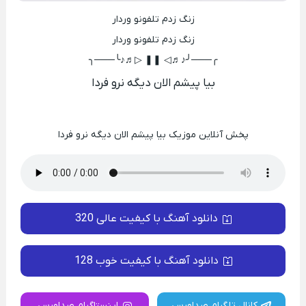
زنگ زدم تلفونو وردار
زنگ زدم تلفونو وردار
╭───╯♪♬◁ ❚❚ ▷♬♪╰───╮
بیا پیشم الان دیگه نرو فردا
پخش آنلاین موزیک بیا پیشم الان دیگه نرو فردا
دانلود آهنگ با کیفیت عالی 320
دانلود آهنگ با کیفیت خوب 128
کانال تلگرام صداورس
اینستاگرام صداورس