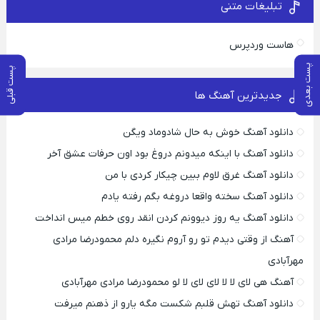
تبلیغات متنی
هاست وردپرس
پست بعدی
پست قبلی
جدیدترین آهنگ ها
دانلود آهنگ خوش به حال شادوماد ویگن
دانلود آهنگ با اینکه میدونم دروغ بود اون حرفات عشق آخر
دانلود آهنگ غرق لاوم ببین چیکار کردی با من
دانلود آهنگ سخته واقعا دروغه بگم رفته یادم
دانلود آهنگ یه روز دیوونم کردن انقد روی خطم میس انداخت
آهنگ از وقتی دیدم تو رو آروم نگیره دلم محمودرضا مرادی
مهرآبادی
آهنگ هی لای لا لا لای لای لا لو محمودرضا مرادی مهرآبادی
دانلود آهنگ تهش قلبم شکست مگه یارو از ذهنم میرفت