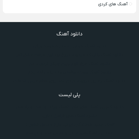
آهنگ های کردی
دانلود آهنگ
دانلود آهنگ خوش به حال شادوماد ویگن
دانلود آهنگ با اینکه میدونم دروغ بود اون حرفات عشق آخر
دانلود آهنگ غرق لاوم ببین چیکار کردی با من
دانلود آهنگ سخته واقعا دروغه بگم رفته یادم
دانلود آهنگ یه روز دیوونم کردن انقد روی خطم میس انداخت
پلی لیست
دانلود گلچین آهنگ‌ های مادر، آهنگ ویژه روز مادر و یاد مادر
دانلود آهنگ های فرامرز دعایی
آهنگ جدید خوانندگان ایرانی خارج و داخل کشور❤️
شادترین آهنگ‌های ایرانی و خارجی مجاز و غیرمجاز