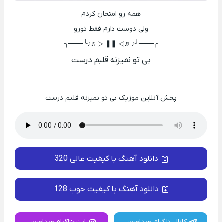
همه رو امتحان کردم
ولی دوست دارم فقط تورو
╭───╯♪♬◁ ❚❚ ▷♬♪╰───╮
بی تو نمیزنه قلبم درست
پخش آنلاین موزیک بی تو نمیزنه قلبم درست
دانلود آهنگ با کیفیت عالی 320
دانلود آهنگ با کیفیت خوب 128
کانال تلگرام صداورس
اینستاگرام صداورس