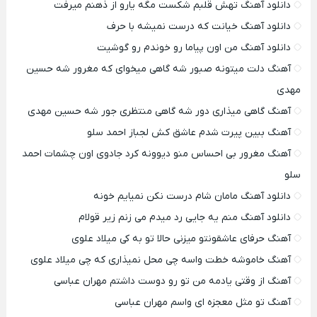
دانلود آهنگ تهش قلبم شکست مگه یارو از ذهنم میرفت
دانلود آهنگ خیانت که درست نمیشه با حرف
دانلود آهنگ من اون پیاما رو خوندم رو گوشیت
آهنگ دلت میتونه صبور شه گاهی میخوای که مغرور شه حسین
مهدی
آهنگ گاهی میذاری دور شه گاهی منتظری جور شه حسین مهدی
آهنگ ببین پیرت شدم عاشق کش لجباز احمد سلو
آهنگ مغرور بی احساس منو دیوونه کرد جادوی اون چشمات احمد
سلو
دانلود آهنگ مامان شام درست نکن نمیایم خونه
دانلود آهنگ منم یه جایی رد میدم می زنم زیر قولام
آهنگ حرفای عاشقونتو میزنی حالا تو به کی میلاد علوی
آهنگ خاموشه خطت واسه چی محل نمیذاری که چی میلاد علوی
آهنگ از وقتی یادمه من تو رو دوست داشتم مهران عباسی
آهنگ تو مثل معجزه ای واسم مهران عباسی