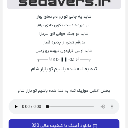
شاید یه جایی تو رم دم دمای بهار
سر مزرعه دست تکون دادی برام
شاید تو جنگ جهانی لای سربازا
بدرقم کردی از پنجره قطار
شاید اولین قرارمون نبوده رو زمین
╭───╯♪♬◁ ❚❚ ▷♬♪╰───╮
تنه به تنه شده باشیم تو بازار شام
پخش آنلاین موزیک تنه به تنه شده باشیم تو بازار شام
دانلود آهنگ با کیفیت عالی 320