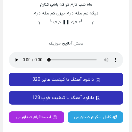
ماه شب تارم تو که باشی کنارم
دیگه غم مگه دارم چیزی کم مگه دارم
╭───╯♪♬◁ ❚❚ ▷♬♪╰───╮
پخش آنلاین موزیک
دانلود آهنگ با کیفیت عالی 320
دانلود آهنگ با کیفیت خوب 128
کانال تلگرام صداورس
اینستاگرام صداورس