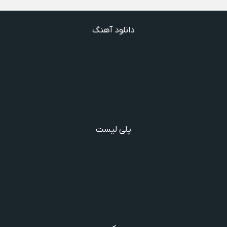
دانلود آهنگ
دانلود آهنگ با اینکه میدونم دروغ بود اون حرفات عشق آخر
دانلود آهنگ غرق لاوم ببین چیکار کردی با من
دانلود آهنگ سخته واقعا دروغه بگم رفته یادم
دانلود آهنگ یه روز دیوونم کردن انقد روی خطم میس انداخت
آهنگ از وقتی دیدم تو رو آروم نگیره دلم محمودرضا مرادی مهرآبادی
پلی لیست
دانلود گلچین آهنگ‌ های مادر، آهنگ ویژه روز مادر و یاد مادر
دانلود آهنگ های فرامرز دعایی
آهنگ جدید خوانندگان ایرانی خارج و داخل کشور❤️
شادترین آهنگ‌های ایرانی و خارجی مجاز و غیرمجاز
مجموعه خاطره انگیز از آهنگ های قدیمی از خواننده های معروف