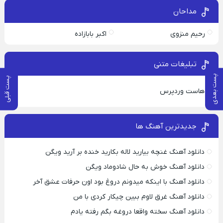
مداحان
رحیم منزوی
اکبر بابازاده
تبلیغات متنی
پست بعدی
پست قبلی
هاست وردپرس
جدیدترین آهنگ ها
دانلود آهنگ غنچه بیارید لاله بکارید خنده بر آرید ویگن
دانلود آهنگ خوش به حال شادوماد ویگن
دانلود آهنگ با اینکه میدونم دروغ بود اون حرفات عشق آخر
دانلود آهنگ غرق لاوم ببین چیکار کردی با من
دانلود آهنگ سخته واقعا دروغه بگم رفته یادم