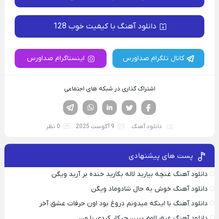
دانلود آهنگ با کیفیت خوب 128
کانال تلگرام صداورس
اینستاگرام صداورس
اشتراک گذاری در شبکه های اجتماعی
فیسوک
تویتر
لینکدین
واتساپ
تلگرام
دانلود آهنگ
9 آگوست 2025
0 نظر
پست های پیشنهادی
دانلود آهنگ غنچه بیارید لاله بکارید خنده بر آرید ویگن
دانلود آهنگ خوش به حال شادوماد ویگن
دانلود آهنگ با اینکه میدونم دروغ بود اون حرفات عشق آخر
دانلود آهنگ غرق لاوم ببین چیکار کردی با من