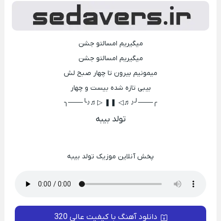
میگیریم امسالتو جشن
میگیریم امسالتو جشن
میمونیم بیرون تا چهار صبح لش
بیبی تازه شده بیست و چهار
╭───╯♪♬◁ ❚❚ ▷♬♪╰───╮
تولد بیبه
پخش آنلاین موزیک تولد بیبه
دانلود آهنگ با کیفیت عالی 320