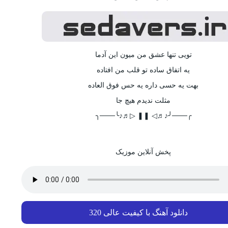
تویی تنها عشق من میون این آدما
یه اتفاق ساده تو قلب من افتاده
بهت یه حسی داره یه حس فوق العاده
مثلت ندیدم هیچ جا
╭───╯♪♬◁ ❚❚ ▷♬♪╰───╮
پخش آنلاین موزیک
دانلود آهنگ با کیفیت عالی 320