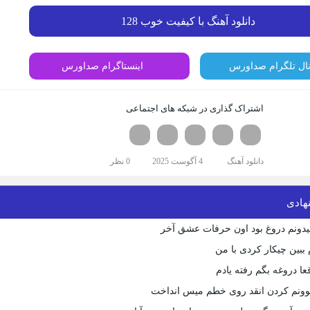
دانلود آهنگ با کیفیت خوب 128
نال تلگرام صداورس
اینستاگرام صداورس
اشتراک گذاری در شبکه های اجتماعی
تویتر
فیسوک
لینکدین
واتساپ
تلگرام
دانلود آهنگ
4 آگوست 2025
0 نظر
هادی
 میدونم دروغ بود اون حرفات عشق آخر
 ببین چیکار کردی با من
عا دروغه بگم رفته یادم
دیوونم کردن انقد روی خطم میس انداخت