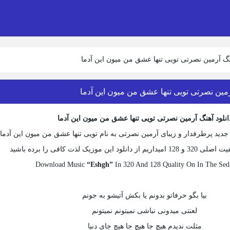
هنگ آرمین نصرتی تویی تنها عشق من میون این آدما
آرمین نصرتی تویی تنها عشق من میون این آدما
انلود آهنگ آرمین نصرتی تویی تنها عشق من میون این آدما
ید پرطرفدار و زیبای آرمین نصرتی به نام تویی تنها عشق من میون این آدما
 این موزیک لذت کافی را برده باشید
Download Music
“Eshgh”
In 320 And 128 Quality On In The Sed
بیا بگو حرفاتو بدونم یا بکش آتیشو به جونم
لعنتی میدونی نباشی نمیتونم نمیتونم
مثلت ندیدم هیچ جا هیچ جا هیچ جای دنیا