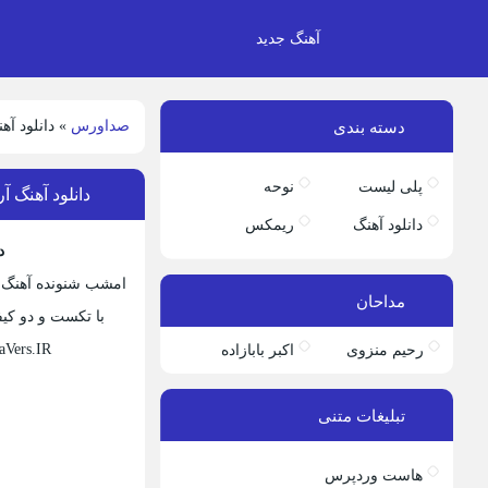
آهنگ جدید
صداورس
»
دانلود آ
دسته بندی
پلی لیست
نوحه
دانلود آهنگ 
دانلود آهنگ
ریمکس
د
امشب شنونده آهنگ جد
مداحان
با تکست و دو کیفیت اصلی 320 و 128 امیداریم از دانلود
aVers.IR
رحیم منزوی
اکبر بابازاده
تبلیغات متنی
هاست وردپرس