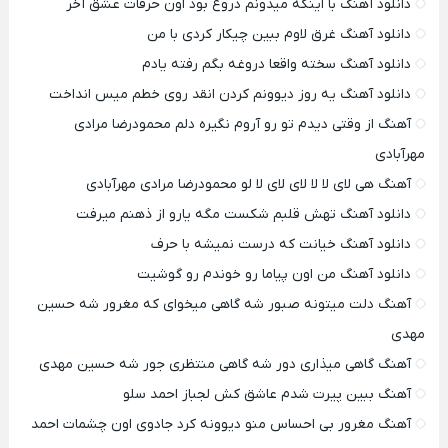
دانلود آهنگ با اینکه میدونم دروغ بود اون حرفات عشق آخر
دانلود آهنگ غرق لاوم ببین چیکار کردی با من
دانلود آهنگ سخته واقعا دروغه بگم رفته یادم
دانلود آهنگ یه روز دیوونم کردن انقد روی خطم میس انداخت
آهنگ از وقتی دیدم تو رو آروم نگیره دلم محمودرضا مرادی
مهرآبادی
آهنگ هی لای لا لا لای لای لا لو محمودرضا مرادی مهرآبادی
دانلود آهنگ تهش قلبم شکست مگه یارو از ذهنم میرفت
دانلود آهنگ خیانت که درست نمیشه با حرف
دانلود آهنگ من اون پیاما رو خوندم رو گوشیت
آهنگ دلت میتونه صبور شه گاهی میخوای که مغرور شه حسین
مهدی
آهنگ گاهی میذاری دور شه گاهی منتظری جور شه حسین مهدی
آهنگ ببین پیرت شدم عاشق کش لجباز احمد سلو
آهنگ مغرور بی احساس منو دیوونه کرد جادوی اون چشمات احمد