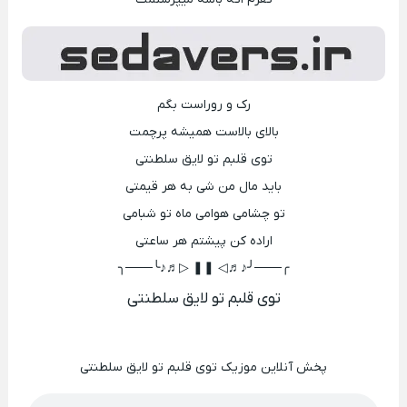
رک و روراست بگم
بالای بالاست همیشه پرچمت
توی قلبم تو لایق سلطنتی
باید مال من شی به هر قیمتی
تو چشامی هوامی ماه تو شبامی
اراده کن پیشتم هر ساعتی
╭───╯♪♬◁ ❚❚ ▷♬♪╰───╮
توی قلبم تو لایق سلطنتی
پخش آنلاین موزیک توی قلبم تو لایق سلطنتی