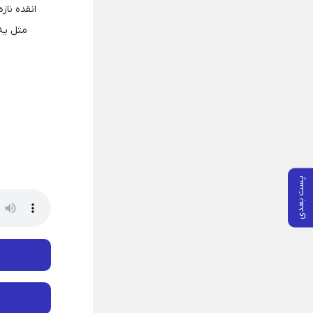
انقده نا
مثل یه
پست بعدی