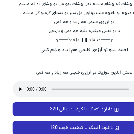
زه چشات که چشام میشه قفل چشات یهو من تو چشای تو گم میشم
 غنچه تو باغچه قلب تو اون دل سبز تو دستای گرمتو گل میشم
تو آرزوی قلبمی هم زیاد و هم کمی
با تو نفس میگیره قلبم هم دمی و بازدمی
╭───╯♪♬◁ ❚❚ ▷♬♪╰───╮
احمد سلو تو آرزوی قلبمی هم زیاد و هم کمی
پخش آنلاین موزیک تو آرزوی قلبمی هم زیاد و هم کمی
دانلود آهنگ با کیفیت عالی 320
دانلود آهنگ با کیفیت خوب 128