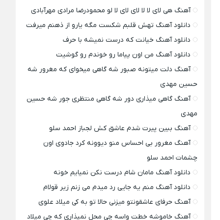
آهنگ هی لای لا لا لای لای لا لو محمودرضا مرادی مهرآبادی
دانلود آهنگ تهش قلبم شکست مگه یارو از ذهنم میرفت
دانلود آهنگ خیانت که درست نمیشه با حرف
دانلود آهنگ من اون پیاما رو خوندم رو گوشیت
آهنگ دلت میتونه صبور شه گاهی میخوای که مغرور شه
حسین مهدی
آهنگ گاهی میذاری دور شه گاهی منتظری جور شه حسین
مهدی
آهنگ ببین پیرت شدم عاشق کش لجباز احمد سلو
آهنگ مغرور بی احساس منو دیوونه کرد جادوی اون
چشمات احمد سلو
دانلود آهنگ مامان شام درست نکن نمیایم خونه
دانلود آهنگ منم یه جایی رد میدم می زنم زیر قولام
آهنگ حرفای عاشقونتو میزنی حالا تو به کی میلاد علوی
آهنگ خاموشه خطت واسه چی محل نمیذاری که چی میلاد