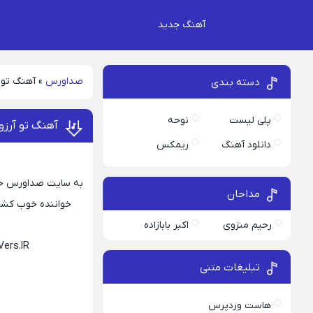
آهنگ جدید
صداورس
»
آهنگ تو 
دسته بندی
پلی لیست
نوحه
آهنگ تو آرزو
دانلود آهنگ
ریمکس
به سایت صداورس خوش 
مداحان
خواننده خوب کشور
رحیم منزوی
اکبر بابازاده
ers.IR
تبلیغات متنی
هاست وردپرس