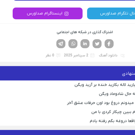
نال تلگرام صداورس
اینستاگرام صداورس
اشتراک گذاری در شبکه های اجتماعی
فیسوک
تویتر
لینکدین
واتساپ
تلگرام
دانلود آهنگ
2 سپتامبر 2025
0 نظر
نهادی
رید لاله بکارید خنده بر آرید ویگن
 حال شادوماد ویگن
ه میدونم دروغ بود اون حرفات عشق آخر
م ببین چیکار کردی با من
قعا دروغه بگم رفته یادم