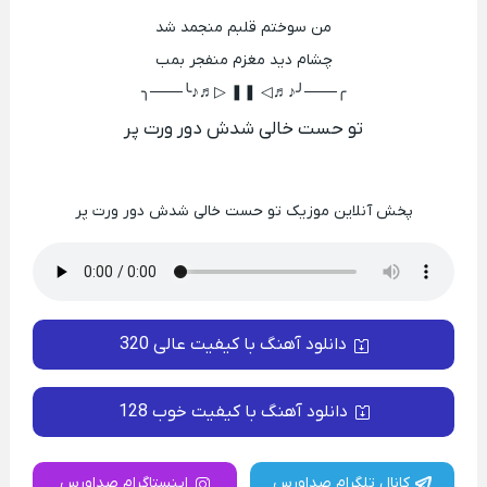
من سوختم قلبم منجمد شد
چشام دید مغزم منفجر بمب
╭───╯♪♬◁ ❚❚ ▷♬♪╰───╮
تو حست خالی شدش دور ورت پر
پخش آنلاین موزیک تو حست خالی شدش دور ورت پر
دانلود آهنگ با کیفیت عالی 320
دانلود آهنگ با کیفیت خوب 128
کانال تلگرام صداورس
اینستاگرام صداورس