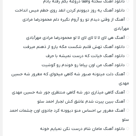
دانلود آهنگ سخته واقعا دروغه بگم رفته یادم
دانلود آهنگ یه روز دیوونم کردن انقد روی خطم میس انداخت
آهنگ از وقتی دیدم تو رو آروم نگیره دلم محمودرضا مرادی
مهرآبادی
آهنگ هی لای لا لا لای لای لا لو محمودرضا مرادی مهرآبادی
دانلود آهنگ تهش قلبم شکست مگه یارو از ذهنم میرفت
دانلود آهنگ خیانت که درست نمیشه با حرف
دانلود آهنگ من اون پیاما رو خوندم رو گوشیت
آهنگ دلت میتونه صبور شه گاهی میخوای که مغرور شه حسین
مهدی
آهنگ گاهی میذاری دور شه گاهی منتظری جور شه حسین مهدی
آهنگ ببین پیرت شدم عاشق کش لجباز احمد سلو
آهنگ مغرور بی احساس منو دیوونه کرد جادوی اون چشمات احمد
سلو
دانلود آهنگ مامان شام درست نکن نمیایم خونه