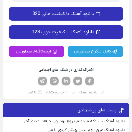
دانلود آهنگ با کیفیت عالی 320
دانلود آهنگ با کیفیت خوب 128
کانال تلگرام صداورس
اینستاگرام صداورس
اشتراک گذاری در شبکه های اجتماعی
فیسوک
تویتر
لینکدین
واتساپ
تلگرام
دانلود آهنگ
11 جولای 2025
0 نظر
پست های پیشنهادی
دانلود آهنگ با اینکه میدونم دروغ بود اون حرفات عشق آخر
دانلود آهنگ غرق لاوم ببین چیکار کردی با من