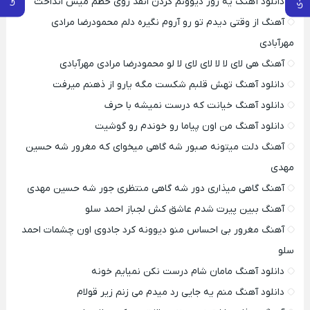
دانلود آهنگ یه روز دیوونم کردن انقد روی خطم میس انداخت
آهنگ از وقتی دیدم تو رو آروم نگیره دلم محمودرضا مرادی
مهرآبادی
آهنگ هی لای لا لا لای لای لا لو محمودرضا مرادی مهرآبادی
دانلود آهنگ تهش قلبم شکست مگه یارو از ذهنم میرفت
دانلود آهنگ خیانت که درست نمیشه با حرف
دانلود آهنگ من اون پیاما رو خوندم رو گوشیت
آهنگ دلت میتونه صبور شه گاهی میخوای که مغرور شه حسین
مهدی
آهنگ گاهی میذاری دور شه گاهی منتظری جور شه حسین مهدی
آهنگ ببین پیرت شدم عاشق کش لجباز احمد سلو
آهنگ مغرور بی احساس منو دیوونه کرد جادوی اون چشمات احمد
سلو
دانلود آهنگ مامان شام درست نکن نمیایم خونه
دانلود آهنگ منم یه جایی رد میدم می زنم زیر قولام