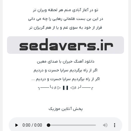
تو در آغاز آبادی منم هر لحظه ویران تر
در این بن بست ظلمانی رهایی را چه می دانی
فرار از خود به سوی غم و یا از هم گریزان تر
دانلود آهنگ حیران با صدای معین
اگر از راه برگردیم سراپا حسرت و دردیم
اگر از راه برگردیم سراپا حسرت و دردیم …
╭───╯♪♬◁ ❚❚ ▷♬♪╰───╮
پخش آنلاین موزیک