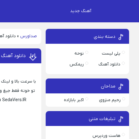
آهنگ جدید
صداورس
»
دانلود آه
دسته بندی
پلی لیست
نوحه
دانلود آهنگ ت
دانلود آهنگ
ریمکس
با سرعت بالا و لین
مداحان
تو خونه فقط جیغ و داد و بد و بی
رحیم منزوی
اکبر بابازاده
n SedaVers.IR
تبلیغات متنی
هاست وردپرس