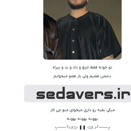
تو خونه فقط جیغ و داد و بد و بیراه
دشمن همیم ولی باز همو میخوایم
میگی بقیه رو داری میخوای منو چی کار
بهونه بهونه بهونه
╭───╯♪♬◁ ❚❚ ▷♬♪╰───╮