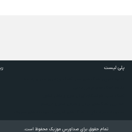
پلی لیست
ری
دانلود گلچین آهنگ‌ های مادر، آهنگ ویژه روز مادر و یاد مادر
دانلود آهنگ های فرامرز دعایی
آهنگ جدید خوانندگان ایرانی خارج و داخل کشور❤️
شادترین آهنگ‌های ایرانی و خارجی مجاز و غیرمجاز
مجموعه خاطره انگیز از آهنگ های قدیمی از خواننده های معروف
تمام حقوق برای صداورس موزیک محفوظ است.