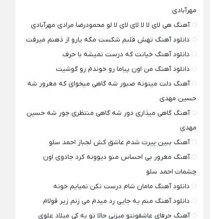
مهرآبادی
آهنگ هی لای لا لا لای لای لا لو محمودرضا مرادی مهرآبادی
دانلود آهنگ تهش قلبم شکست مگه یارو از ذهنم میرفت
دانلود آهنگ خیانت که درست نمیشه با حرف
دانلود آهنگ من اون پیاما رو خوندم رو گوشیت
آهنگ دلت میتونه صبور شه گاهی میخوای که مغرور شه
حسین مهدی
آهنگ گاهی میذاری دور شه گاهی منتظری جور شه حسین
مهدی
آهنگ ببین پیرت شدم عاشق کش لجباز احمد سلو
آهنگ مغرور بی احساس منو دیوونه کرد جادوی اون
چشمات احمد سلو
دانلود آهنگ مامان شام درست نکن نمیایم خونه
دانلود آهنگ منم یه جایی رد میدم می زنم زیر قولام
آهنگ حرفای عاشقونتو میزنی حالا تو به کی میلاد علوی