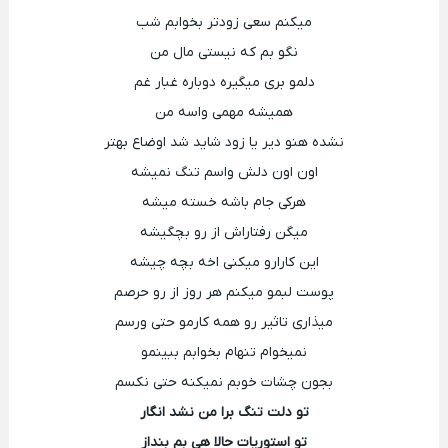
میکنم سعی زودتر بخوابم شب
نگو بم که نیستی مال من
دلمو بری میگیره دوباره غبار غم
همیشه مهمی واسه من
نشده هنو دیر یا زود شاید شد اوضاع بهتر
اون اون دلش واسم تنگ نمیشه
هرکی جام باشه خسته میشه
میگن رفتاراش از رو بچگیشه
این کارارو میکنی اخه بچه چیشه
پوست لبمو میکنم هر روز از رو حرصم
میذاری تاثیر رو همه کارمو حتی ورسم
نمیخوام تنهام بخوابم ببینمو
بجون چشات خوبم نمیکنه حتی نکسم
تو دلت تنگ برا من نشد انگار
تو استوریات حالا هی بم بنداز