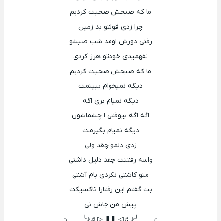
ما که صبحش صحبت کردیم
چرا زدی قولتو بد زمین
رفتی دورش اومد شب صبشو
نفهمیدی خودتو هرز کردی
ما که صبحش صحبت کردیم
دیگه نمیخوام ببینمت
دیگه نمیام بری اگه
اگه اگه بیوفتی ا چشماشون
دیگه نمیام بگیرمت
زدی دلمو چقد ولی
واسه رفتنت چقد دلیل داشتی
منو کاشتی نکردی بام آشتی
بت گفتم این رفتارا تاکسیکت
پیش من جاش نی
╭───╯♪♬◁ ❚❚ ▷♬♪╰───╮