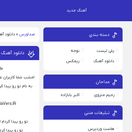
آهنگ جدید
صداورس
»
دانلود آ
دسته بندی
پلی لیست
نوحه
دانلود آهنگ 
دانلود آهنگ
ریمکس
دا
امشب شما کاربران عز
مداحان
به نام تو رو پیدا
رحیم منزوی
اکبر بابازاده
daVers.IR
تبلیغات متنی
تو رو پیدا کرد
هاست وردپرس
تو رو پیدا ک