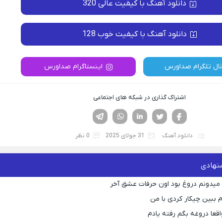
دانلود آهنگ با کیفیت عالی 320
دانلود آهنگ با کیفیت خوب 128
نال تلگرام صداورس
اینستاگرام صداورس
اشتراک گذاری در شبکه های اجتماعی
فیسوک
تویتر
لینکدین
واتساپ
تلگرام
دانلود آهنگ
31 جولای 2025
0 نظر
نهادی
ه میدونم دروغ بود اون حرفات عشق آخر
م ببین چیکار کردی با من
قعا دروغه بگم رفته یادم