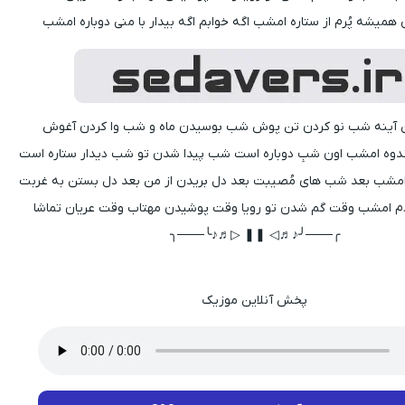
 همیشه پُرم از ستاره امشب اگه خوابم اگه بیدار با منی دوباره امشب
آینه شب نو کردن تن پوش شب بوسیدن ماه و شب وا کردن آغوش
ندوه امشب اون شبِ دوباره است شب پیدا شدن تو شب دیدار ستاره است
م امشب بعد شب های مُصیبت بعد دل بریدن از من بعد دل بستن به غربت
ردم امشب وقت گم شدن تو رویا وقت پوشیدن مهتاب وقت عریان تماشا
╭───╯♪♬◁ ❚❚ ▷♬♪╰───╮
پخش آنلاین موزیک