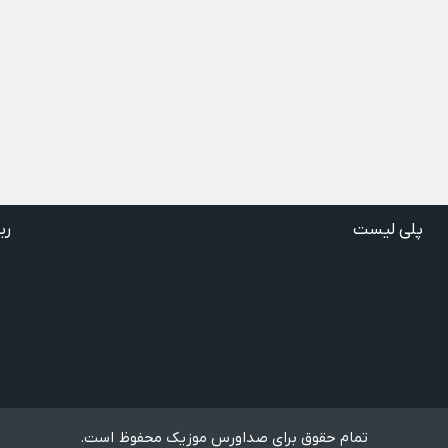
پلی لیست
ری
دانلود گلچین آهنگ‌ های مادر، آهنگ ویژه روز مادر و یاد مادر
دانلود آهنگ های فرامرز دعایی
آهنگ جدید خوانندگان ایرانی خارج و داخل کشور❤️
شادترین آهنگ‌های ایرانی و خارجی مجاز و غیرمجاز
مجموعه خاطره انگیز از آهنگ های قدیمی از خواننده های معروف
تمام حقوق برای صداورس موزیک محفوظ است.