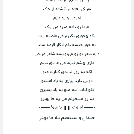
تو این دنیای تاریک ترسناک
هر کی رفته برنگشته از خاک
امروز تو رو دارم
فردا رو یادم میره من پاک
بگو چجوری بگیرم من فاصله ازت
یه جور حبسه دلم انگار لازمه سند
داره شعر تو رو می‌نویسه شاعر مریض
داری چشم تیره، من عاشق شبم
اگه یه روز ندیدی کنارت منو
دوس دارم بیاری به یاد امشبو
بگو لبات اسم منو به باد بسپرن
یه رو منتظرتم من یه جا بهترو
╭───╯♪♬◁ ❚❚ ▷♬♪╰───╮
جیدال و سینجیم یه جا بهتر