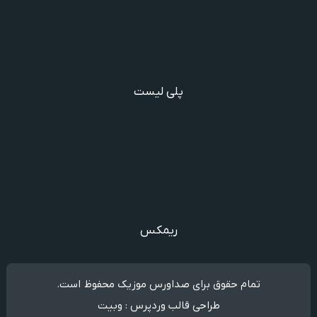
دانلود آهنگ میرقصد همه شب با آهنگ نسیم ویگن
دانلود آهنگ دیگه نیستی اونی که واسش میمردم ویگن
دانلود آهنگ میدونم داری میری تو بی برگرد
دانلود آهنگ ندیدیم همو رعد و برقم زد
پلی لیست
دانلود گلچین آهنگ‌ های مادر، آهنگ ویژه روز مادر و یاد مادر
دانلود آهنگ های فرامرز دعایی
آهنگ جدید خوانندگان ایرانی خارج و داخل کشور❤️
شادترین آهنگ‌های ایرانی و خارجی مجاز و غیرمجاز
مجموعه خاطره انگیز از آهنگ های قدیمی از خواننده های معروف
ریمکس
تمام حقوق برای صداورس موزیک محفوظ است.
طراحی قالب وردپرس : وبیت