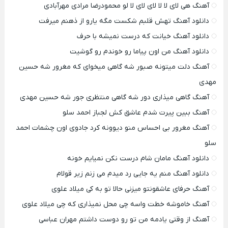
آهنگ هی لای لا لا لای لای لا لو محمودرضا مرادی مهرآبادی
دانلود آهنگ تهش قلبم شکست مگه یارو از ذهنم میرفت
دانلود آهنگ خیانت که درست نمیشه با حرف
دانلود آهنگ من اون پیاما رو خوندم رو گوشیت
آهنگ دلت میتونه صبور شه گاهی میخوای که مغرور شه حسین
مهدی
آهنگ گاهی میذاری دور شه گاهی منتظری جور شه حسین مهدی
آهنگ ببین پیرت شدم عاشق کش لجباز احمد سلو
آهنگ مغرور بی احساس منو دیوونه کرد جادوی اون چشمات احمد
سلو
دانلود آهنگ مامان شام درست نکن نمیایم خونه
دانلود آهنگ منم یه جایی رد میدم می زنم زیر قولام
آهنگ حرفای عاشقونتو میزنی حالا تو به کی میلاد علوی
آهنگ خاموشه خطت واسه چی محل نمیذاری که چی میلاد علوی
آهنگ از وقتی یادمه من تو رو دوست داشتم مهران عباسی